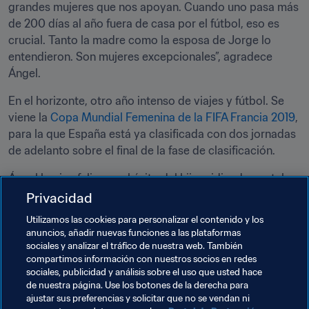
grandes mujeres que nos apoyan. Cuando uno pasa más 
de 200 días al año fuera de casa por el fútbol, eso es 
crucial. Tanto la madre como la esposa de Jorge lo 
entendieron. Son mujeres excepcionales”, agradece 
Ángel.
En el horizonte, otro año intenso de viajes y fútbol. Se 
viene la 
Copa Mundial Femenina de la FIFA Francia 2019
, 
para la que España está ya clasificada con dos jornadas 
de adelanto sobre el final de la fase de clasificación.
Ángel lo vive feliz por el éxito del hijo, pidiendo cautela 
ante los optimismos desmedidos, pero desde la barrera: 
Privacidad
“Después de tantos años en el fútbol, sé lo difícil que es 
Utilizamos las cookies para personalizar el contenido y los
ser un buen segundo entrenador y yo ahora no estoy ni 
anuncios, añadir nuevas funciones a las plataformas
el 10º lugar respecto a mi hijo. Ver, oír y callar. No 
sociales y analizar el tráfico de nuestra web. También
compartimos información con nuestros socios en redes
interfiero”.
sociales, publicidad y análisis sobre el uso que usted hace
de nuestra página. Use los botones de la derecha para
Porque es la hora de Jorge.
ajustar sus preferencias y solicitar que no se vendan ni