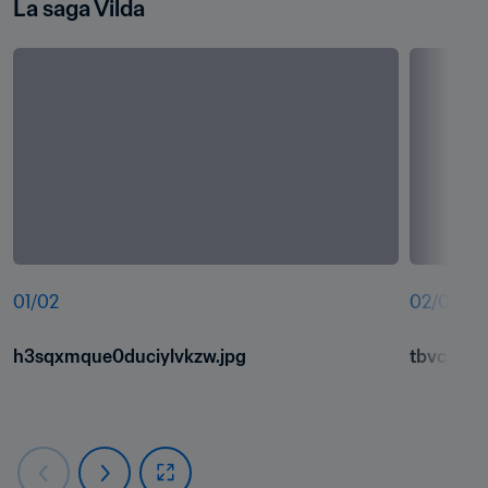
La saga Vilda
01
/
02
02
/
02
h3sqxmque0duciylvkzw.jpg
tbvcabci