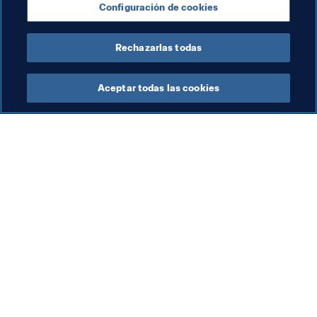
Configuración de cookies
UEFA
Rechazarlas todas
Aceptar todas las cookies
La labor de la FIFA
Visite también
Legal
Todos los temas y las 
noticias relacionadas con 
Sistema de traspasos
FIFA
Fútbol femenino
Reportes y documentos
Promoción del fútbol
Fundación FIFA
Innovación
FIFA Museum
Desarrollo del talento
Trabaja con nosotros