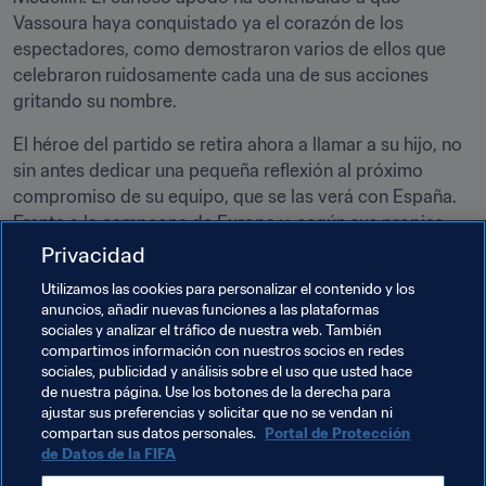
Vassoura haya conquistado ya el corazón de los 
espectadores, como demostraron varios de ellos que 
celebraron ruidosamente cada una de sus acciones 
gritando su nombre.
El héroe del partido se retira ahora a llamar a su hijo, no 
sin antes dedicar una pequeña reflexión al próximo 
compromiso de su equipo, que se las verá con España. 
Frente a la campeona de Europa y, según sus propias 
palabras, con la ayuda de Dios, Vassoura espera volver a 
Privacidad
brillar y seguir haciendo honor a su nombre: contribuir a 
Utilizamos las cookies para personalizar el contenido y los
mantener su portería inmaculada y barrer el frente de 
anuncios, añadir nuevas funciones a las plataformas
ataque con el objetivo de lograr todos los goles 
sociales y analizar el tráfico de nuestra web. También
posibles.
compartimos información con nuestros socios en redes
sociales, publicidad y análisis sobre el uso que usted hace
de nuestra página. Use los botones de la derecha para
ajustar sus preferencias y solicitar que no se vendan ni
Temas relacionados
compartan sus datos personales.
Portal de Protección
de Datos de la FIFA
Competiciones
Azerbaijan
Morocco
CAF