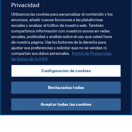
hecho. Ahora mismo tenemos una mezcla óptima de 
Privacidad
jugadoras en la selección, así que estoy segura de que 
Utilizamos las cookies para personalizar el contenido y los
seguiremos progresando. Creo que si continuamos 
anuncios, añadir nuevas funciones a las plataformas
mejorando como hasta ahora, tenemos muchas 
sociales y analizar el tráfico de nuestra web. También
posibilidades de ir a la próxima Copa Mundial. Ese es 
compartimos información con nuestros socios en redes
nuestro objetivo y nuestro sueño". Y ella sabe bien lo que 
sociales, publicidad y análisis sobre el uso que usted hace
de nuestra página. Use los botones de la derecha para
es hacer realidad un sueño.
ajustar sus preferencias y solicitar que no se vendan ni
compartan sus datos personales.
Portal de Protección
de Datos de la FIFA
Temas relacionados
Configuración de cookies
Iceland
USA
UEFA
Concacaf
Rechazarlas todas
Aceptar todas las cookies