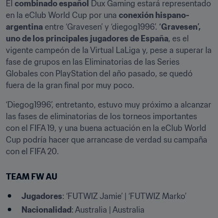
El 
combinado español
 Dux Gaming estará representado 
en la eClub World Cup por una 
conexión hispano-
argentina
 entre ‘Gravesen’ y ‘diegog1996’. 
‘Gravesen’, 
uno de los principales jugadores de España
, es el 
vigente campeón de la Virtual LaLiga y, pese a superar la 
fase de grupos en las Eliminatorias de las Series 
Globales con PlayStation del año pasado, se quedó 
fuera de la gran final por muy poco.
‘Diegog1996’, entretanto, estuvo muy próximo a alcanzar 
las fases de eliminatorias de los torneos importantes 
con el FIFA 19, y una buena actuación en la eClub World 
Cup podría hacer que arrancase de verdad su campaña 
con el FIFA 20.
TEAM FW AU
Jugadores
: ‘FUTWIZ Jamie’ | ‘FUTWIZ Marko’
Nacionalidad
: Australia | Australia