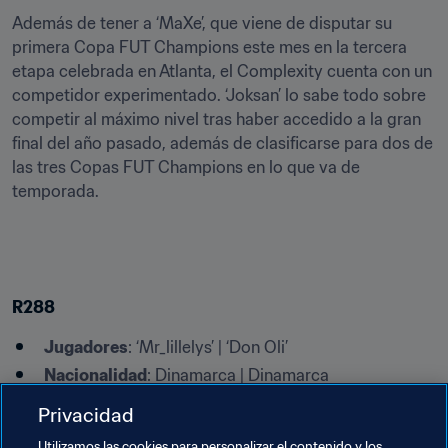
Además de tener a ‘MaXe’, que viene de disputar su 
primera Copa FUT Champions este mes en la tercera 
etapa celebrada en Atlanta, el Complexity cuenta con un 
competidor experimentado. ‘Joksan’ lo sabe todo sobre 
competir al máximo nivel tras haber accedido a la gran 
final del año pasado, además de clasificarse para dos de 
las tres Copas FUT Champions en lo que va de 
temporada.
R288
Jugadores
: ‘Mr_lillelys’ | ‘Don Oli’
Nacionalidad
: Dinamarca | Dinamarca
Clasificación mundial
: 997º | 79º
Privacidad
El R288, procedente de Dinamarca, es otro equipo del 
Utilizamos las cookies para personalizar el contenido y los