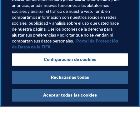
Grupo D que hace su debut en una eClub World Cup. La 
anuncios, añadir nuevas funciones a las plataformas
nación danesa goza de un glorioso historial en la 
sociales y analizar el tráfico de nuestra web. También
competición, gracias a un Brondby que ganó la edición 
compartimos información con nuestros socios en redes
sociales, publicidad y análisis sobre el uso que usted hace
inaugural en 2017 representado por ‘Marcuzo’ y que 
de nuestra página. Use los botones de la derecha para
revalidó el título en 2018 con la pareja ‘Ustun’ y 
ajustar sus preferencias y solicitar que no se vendan ni
‘Fredberg’.
compartan sus datos personales.
Portal de Protección
de Datos de la FIFA
En un país repleto de talentos del FIFA competitivo, sus 
representantes en la edición de este año serán 
Configuración de cookies
‘Mr_lillelys’ y ‘Don Oli’. ¿Podrá el R288 volver a hacer 
triunfar a Dinamarca en la eClub World Cup de 2020?
Rechazarlas todas
Aceptar todas las cookies
La labor de la FIFA
Visite también