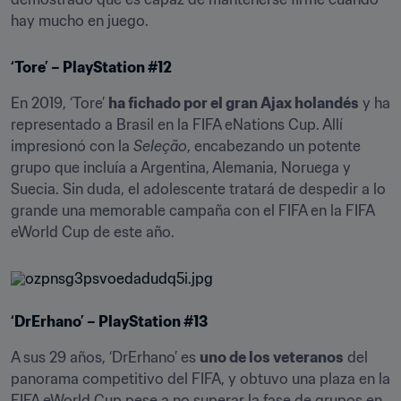
hay mucho en juego.
‘Tore’ – PlayStation #12
En 2019, ‘Tore’ 
ha fichado por el gran Ajax holandés
 y ha 
representado a Brasil en la FIFA eNations Cup. Allí 
impresionó con la 
Seleção
, encabezando un potente 
grupo que incluía a Argentina, Alemania, Noruega y 
Suecia. Sin duda, el adolescente tratará de despedir a lo 
grande una memorable campaña con el FIFA en la FIFA 
eWorld Cup de este año.
‘DrErhano’ – PlayStation #13
A sus 29 años, ‘DrErhano’ es 
uno de los veteranos
 del 
panorama competitivo del FIFA, y obtuvo una plaza en la 
FIFA eWorld Cup pese a no superar la fase de grupos en 