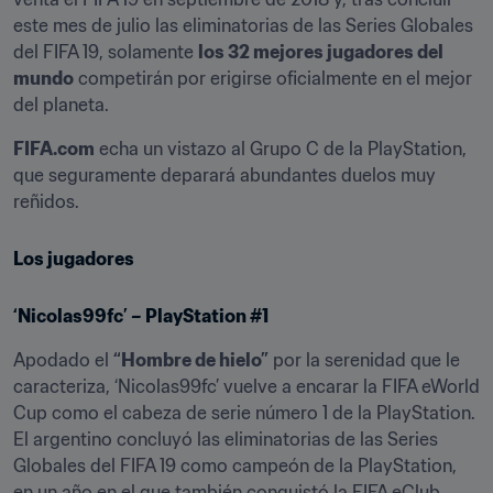
este mes de julio las eliminatorias de las Series Globales 
del FIFA 19, solamente 
los 32 mejores jugadores del 
mundo
 competirán por erigirse oficialmente en el mejor 
del planeta.
FIFA.com
 echa un vistazo al Grupo C de la PlayStation, 
que seguramente deparará abundantes duelos muy 
reñidos.
Los jugadores
‘Nicolas99fc’ – PlayStation #1
Apodado el 
“Hombre de hielo”
 por la serenidad que le 
caracteriza, ‘Nicolas99fc’ vuelve a encarar la FIFA eWorld 
Cup como el cabeza de serie número 1 de la PlayStation. 
El argentino concluyó las eliminatorias de las Series 
Globales del FIFA 19 como campeón de la PlayStation, 
en un año en el que también conquistó la FIFA eClub 