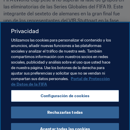
las eliminatorias de las Series Globales del FIFA 19. Este 
integrante del sexteto de alemanes en la gran final fue 
uno de los representantes del VfB Stuttgart en la fase 
final de la Virtual Bundesliga 2019, y llegó a las 
Privacidad
semifinales en las Series Gfinity del FIFA de febrero.
Utilizamos las cookies para personalizar el contenido y los
anuncios, añadir nuevas funciones a las plataformas
‘Marko’ – PlayStation #16
sociales y analizar el tráfico de nuestra web. También
compartimos información con nuestros socios en redes
Aunque se trate del 16º y último preclasificado de la 
sociales, publicidad y análisis sobre el uso que usted hace
Playstation en la FIFA eWorld Cup, ‘Marko’ acude a la 
de nuestra página. Use los botones de la derecha para
ajustar sus preferencias y solicitar que no se vendan ni
gran final como el 
campeón de la E-League australiana
, 
compartan sus datos personales.
Portal de Protección
después de que el jugador del Sydney FC venciese al 
de Datos de la FIFA
experimentado ‘MarcusGomes’ en la final de mayo. En 
2019, ‘Marko’ también debutó como internacional tras 
Configuración de cookies
representar a los 
Socceroos
 en la FIFA eNations Cup de 
abril.
Rechazarlas todas
Aceptar todas las cookies