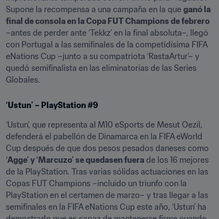
Supone la recompensa a una campaña en la que 
ganó la 
final de consola en la Copa FUT Champions de febrero
–antes de perder ante ‘Tekkz’ en la final absoluta–, llegó 
con Portugal a las semifinales de la competidísima FIFA 
eNations Cup –junto a su compatriota ‘RastaArtur’– y 
quedó semifinalista en las eliminatorias de las Series 
Globales.
‘Ustun’ – PlayStation #9
‘Ustun’, que representa al M10 eSports de Mesut Oezil, 
defenderá el pabellón de Dinamarca en la FIFA eWorld 
Cup después de que dos pesos pesados daneses como 
‘Agge’ y ‘Marcuzo’ se quedasen fuera
 de los 16 mejores 
de la PlayStation. Tras varias sólidas actuaciones en las 
Copas FUT Champions –incluido un triunfo con la 
PlayStation en el certamen de marzo– y tras llegar a las 
semifinales en la FIFA eNations Cup este año, ‘Ustun’ ha 
demostrado que es capaz de mantenerse firme cuando 