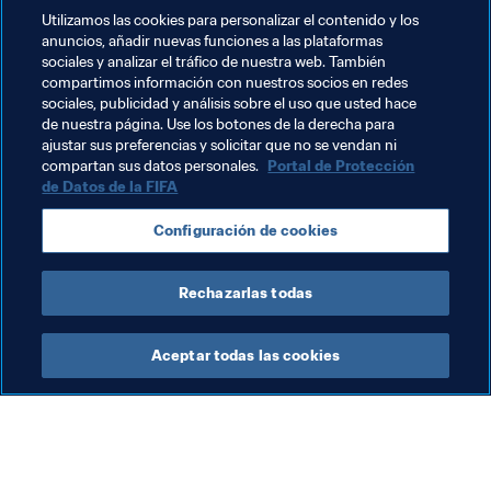
mucho que significa para mí Ubuntu. Cuando le pedí 
Utilizamos las cookies para personalizar el contenido y los
permiso a mi madre, me dijo: ‘Sin problema”.
anuncios, añadir nuevas funciones a las plataformas
sociales y analizar el tráfico de nuestra web. También
Una respuesta que probablemente describa como pocas 
compartimos información con nuestros socios en redes
la ayuda que está brindando Ubuntu para formar a la 
sociales, publicidad y análisis sobre el uso que usted hace
de nuestra página. Use los botones de la derecha para
próxima generación de hombres sudafricanos.
ajustar sus preferencias y solicitar que no se vendan ni
compartan sus datos personales.
Portal de Protección
de Datos de la FIFA
Temas relacionados
Configuración de cookies
Sudáfrica
Rechazarlas todas
Aceptar todas las cookies
La labor de la FIFA
Visite también