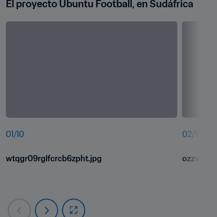
El proyecto Ubuntu Football, en Sudáfrica
01
/
10
02
/
10
wtqgr09rglfcrcb6zpht.jpg
ozzv9flxn