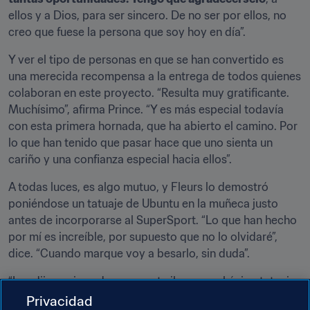
ellos y a Dios, para ser sincero. De no ser por ellos, no 
creo que fuese la persona que soy hoy en día”.
Y ver el tipo de personas en que se han convertido es 
una merecida recompensa a la entrega de todos quienes 
colaboran en este proyecto. “Resulta muy gratificante. 
Muchísimo”, afirma Prince. “Y es más especial todavía 
con esta primera hornada, que ha abierto el camino. Por 
lo que han tenido que pasar hace que uno sienta un 
cariño y una confianza especial hacia ellos”.
A todas luces, es algo mutuo, y Fleurs lo demostró 
poniéndose un tatuaje de Ubuntu en la muñeca justo 
antes de incorporarse al SuperSport. “Lo que han hecho 
por mí es increíble, por supuesto que no lo olvidaré”, 
dice. “Cuando marque voy a besarlo, sin duda”.
“Les dije a mis padres que este iba a ser el único tatuaje, 
se lo prometí. Y me dejaron hacérmelo porque saben lo 
Privacidad