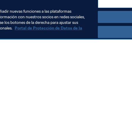
añadir nuevas funciones a las plataformas
formación con nuestros socios en redes sociales,
se los botones de la derecha para ajustar sus
sonales.
Portal de Protección de Datos de la
Visite también
Todos los temas y las noticias relacionadas con FIFA
Reportes y documentos
Fundación FIFA
FIFA Museum
Trabaja con nosotros