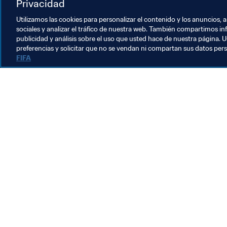
youtube.com/fifatv
Privacidad
Hashtag
 oficial: 
#FIFAeWorldCup
Utilizamos las cookies para personalizar el contenido y los anuncios, 
sociales y analizar el tráfico de nuestra web. También compartimos in
publicidad y análisis sobre el uso que usted hace de nuestra página. U
preferencias y solicitar que no se vendan ni compartan sus datos per
FIFA
La labor de la FIFA
Legal
Sistema de traspasos
Fútbol femenino
Promoción del fútbol
Innovación
Desarrollo del talento
Organización de los torneos