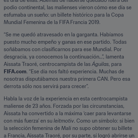
es una de ellas. Además de haberse quedado fuera del 
podio continental, las malienses vieron cómo ese día se 
esfumaba un sueño: un billete histórico para la Copa 
Mundial Femenina de la FIFA Francia 2019.
“Se me quedó atravesado en la garganta. Habíamos 
puesto mucho empeño y ganas en ese partido. Todas 
soñábamos con clasificarnos para ese Mundial. Por 
desgracia, ya conocemos la continuación…”, lamenta 
Aissata Traoré, centrocampista de las 
Águilas
, para 
FIFA.com
. “Ese día nos faltó experiencia. Muchas de 
nosotras disputábamos nuestra primera CAN. Pero esa 
derrota sólo nos servirá para crecer”.
Habla la voz de la experiencia en esta centrocampista 
maliense de 23 años. Forzada por las circunstancias, 
Aissata ha convertido a la máxima ‘caer para levantarse 
con más fuerza’ en su 
leitmotiv
. Como un símbolo: si bien 
la selección femenina de Malí no supo obtener su billete 
a Francia, Aissata Traoré, por su parte, sí logró abrirse un 