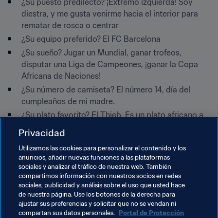
¿Su puesto predilecto? ¡Extremo izquierda! Soy 
diestra, y me gusta venirme hacia el interior para 
rematar de rosca o centrar
¿Su equipo preferido? El FC Barcelona
¿Su sueño? Jugar un Mundial, ganar trofeos, 
disputar una Liga de Campeones, ¡ganar la Copa 
Africana de Naciones!
¿Su número de camiseta? El número 14, día del 
cumpleaños de mi madre.
¿Su plato favorito? El Thieb. Es un plato africano a 
base de arroz y verduras
Privacidad
¿Sus aficiones? Leer, cine y Playstation
Utilizamos las cookies para personalizar el contenido y los
¿Su secreto? Tengo una hermana gemela, Aissatou, 
anuncios, añadir nuevas funciones a las plataformas
a la que tengo al teléfono todos los días.
sociales y analizar el tráfico de nuestra web. También
compartimos información con nuestros socios en redes
sociales, publicidad y análisis sobre el uso que usted hace
de nuestra página. Use los botones de la derecha para
ajustar sus preferencias y solicitar que no se vendan ni
compartan sus datos personales.
Portal de Protección