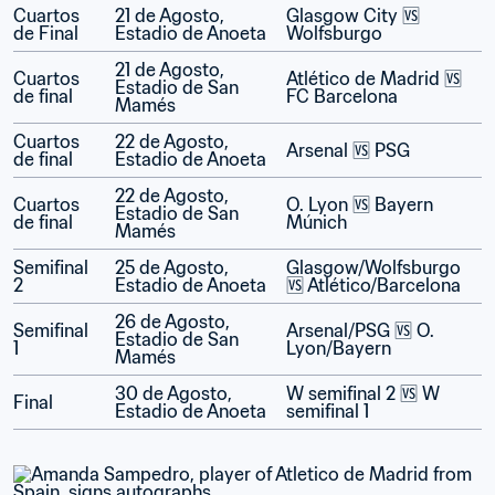
Cuartos 
21 de Agosto, 
Glasgow City 🆚 
de Final
Estadio de Anoeta
Wolfsburgo
21 de Agosto, 
Cuartos 
Atlético de Madrid 🆚 
Estadio de San 
de final
FC Barcelona
Mamés
Cuartos 
22 de Agosto, 
Arsenal 🆚 PSG
de final
Estadio de Anoeta
22 de Agosto, 
Cuartos 
O. Lyon 🆚 Bayern 
Estadio de San 
de final
Múnich
Mamés
Semifinal 
25 de Agosto, 
Glasgow/Wolfsburgo 
2
Estadio de Anoeta
🆚 Atlético/Barcelona
26 de Agosto, 
Semifinal 
Arsenal/PSG 🆚 O. 
Estadio de San 
1
Lyon/Bayern
Mamés
30 de Agosto, 
W semifinal 2 🆚 W 
Final
Estadio de Anoeta
semifinal 1