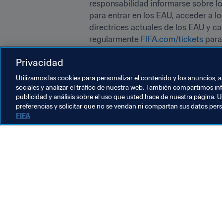
responsabilidad informarse sobre lo
para entrar en los EAU, acceder a lo
directrices actuales de los EAU y c
regularmente 
FIFA.com/tickets
 para
Privacidad
Para más información sobre la venta
visite regularmente 
FIFA.com/ticket
Utilizamos las cookies para personalizar el contenido y los anuncios, 
sociales y analizar el tráfico de nuestra web. También compartimos in
publicidad y análisis sobre el uso que usted hace de nuestra página. U
preferencias y solicitar que no se vendan ni compartan sus datos per
FIFA
La labor de la FIFA
Legal
Sistema de traspasos
Fútbol femenino