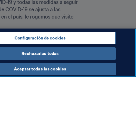
D-19 y todas las medidas a seguir 
e COVID-19 se ajusta a las 
n el país, le rogamos que visite 
l de Clubes de la FIFA EAU 2021™, 
Configuración de cookies
Rechazarlas todas
Aceptar todas las cookies