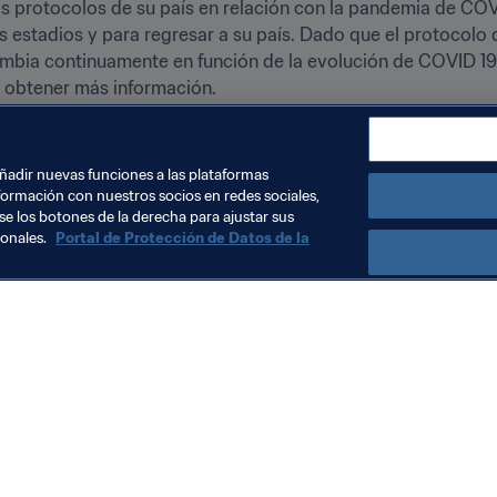
s protocolos de su país en relación con la pandemia de COVI
s estadios y para regresar a su país. Dado que el protocolo d
ambia continuamente en función de la evolución de COVID 19 e
 obtener más información.

 de entradas y para mantenerse al día sobre la Copa Mundia
s
.
añadir nuevas funciones a las plataformas
formación con nuestros socios en redes sociales,
se los botones de la derecha para ajustar sus
sonales.
Portal de Protección de Datos de la
Visite también
Todos los temas y las noticias relacionadas con FIFA
Reportes y documentos
Fundación FIFA