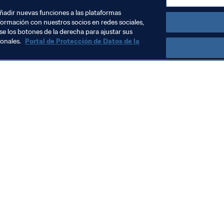
añadir nuevas funciones a las plataformas
formación con nuestros socios en redes sociales,
se los botones de la derecha para ajustar sus
sonales.
Portal de Protección de Datos de la
Visite también
Todos los temas y las noticias relacionadas con FIFA
Reportes y documentos
Fundación FIFA
FIFA Museum
Trabaja con nosotros