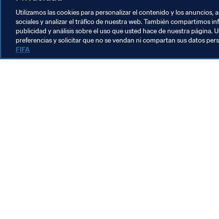
Solicite aquí sus entradas   
Utilizamos las cookies para personalizar el contenido y los anuncios, 
sociales y analizar el tráfico de nuestra web. También compartimos in
publicidad y análisis sobre el uso que usted hace de nuestra página. U
preferencias y solicitar que no se vendan ni compartan sus datos per
FIFA
La labor de la FIFA
Legal
Sistema de traspasos
Fútbol femenino
Promoción del fútbol
Innovación
Desarrollo del talento
Organización de los torneos
Sostenibilidad