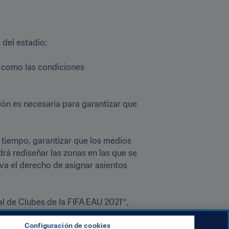
el estadio;

s como las condiciones 
ción es necesaria para garantizar que 
 tiempo, garantizar que los medios 
á rediseñar las zonas en las que se 
va el derecho de asignar asientos 
l de Clubes de la FIFA EAU 2021™, 
Configuración de cookies