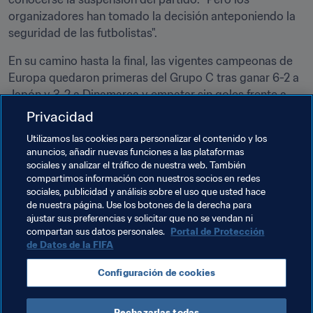
organizadores han tomado la decisión anteponiendo la 
seguridad de las futbolistas".
En su camino hasta la final, las vigentes campeonas de 
Europa quedaron primeras del Grupo C tras ganar 6-2 a 
Japón y 3-2 a Dinamarca y empatar sin goles frente a 
Islandia. Las suecas, por su parte, también se mostraron 
Privacidad
contundentes en el Grupo B, donde doblegaron 3-1 a 
Utilizamos las cookies para personalizar el contenido y los
Canadá y 3-0 a Rusia y firmaron tablas ante la República 
anuncios, añadir nuevas funciones a las plataformas
de Corea (1-1).
sociales y analizar el tráfico de nuestra web. También
compartimos información con nuestros socios en redes
La RP China tuvo que conformarse, finalmente, con la 
sociales, publicidad y análisis sobre el uso que usted hace
undécima posición. Islandia cerró su participación en el 
de nuestra página. Use los botones de la derecha para
ajustar sus preferencias y solicitar que no se vendan ni
noveno puesto, igual que el año pasado. La quinta plaza 
compartan sus datos personales.
Portal de Protección
fue para Canadá, campeona en 2016, después de ganar 
de Datos de la FIFA
2-0 a Japón. En el partido por el tercer puesto, Portugal 
se impuso 2-1 a Australia.
Configuración de cookies
Rechazarlas todas