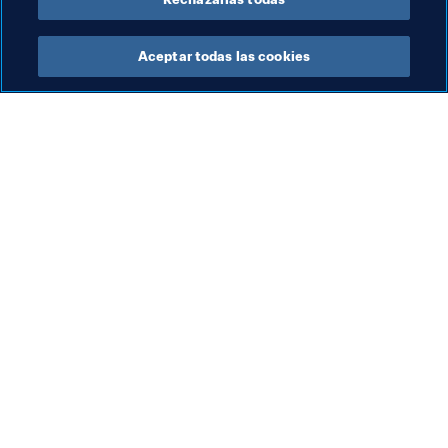
Aceptar todas las cookies
La labor de la FIFA
Visite también
Legal
Todos los temas y las 
noticias relacionadas con 
Sistema de traspasos
FIFA
Fútbol femenino
Reportes y documentos
Promoción del fútbol
Fundación FIFA
Innovación
FIFA Museum
Desarrollo del talento
Trabaja con nosotros
Organización de los 
torneos
Sostenibilidad