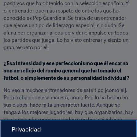
positivos que ha obtenido con la selección española. Y 
el entrenador que más respeto de entre los que he 
conocido es Pep Guardiola. Se trata de un entrenador 
que ejerce un tipo de liderazgo especial, sin duda. Se 
afana por organizar al equipo y darle impulso en todos 
los partidos que juega. Lo he visto entrenar y siento un 
gran respeto por él.
¿Esa intensidad y ese perfeccionismo que él encarna 
son un reflejo del rumbo general que ha tomado el 
fútbol, o simplemente de su personalidad individual?
No veo a muchos entrenadores de este tipo [como él]. 
Para trabajar de esa manera, como Pep lo ha hecho en 
sus clubes, hace falta un carácter fuerte. Aunque se 
tenga a los mejores jugadores, hay que organizarlos, hay 
que empujarlos para que rindan a un buen nivel cada 
semana. Y no creo que sea muy fácil para un técnico, 
Privacidad
con jugadores bien pagados que están cambiando 