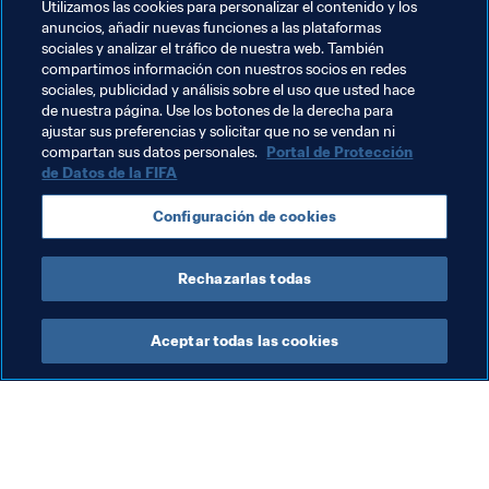
Utilizamos las cookies para personalizar el contenido y los
continuamente de equipo.
anuncios, añadir nuevas funciones a las plataformas
sociales y analizar el tráfico de nuestra web. También
Pep es algo único en ese aspecto. Pero si nos fijamos en 
compartimos información con nuestros socios en redes
[Juergen] Klopp, por ejemplo, en cómo juega su equipo, 
sociales, publicidad y análisis sobre el uso que usted hace
creo que es bastante parecido, aunque no le he visto 
de nuestra página. Use los botones de la derecha para
ajustar sus preferencias y solicitar que no se vendan ni
trabajar. Los mejores equipos necesitan entrenadores 
compartan sus datos personales.
Portal de Protección
que sean así, capaces de impulsarlos, de gestionar 
de Datos de la FIFA
todos los aspectos internos del club, y también la 
presión.
Configuración de cookies
Rechazarlas todas
Aceptar todas las cookies
La labor de la FIFA
Visite también