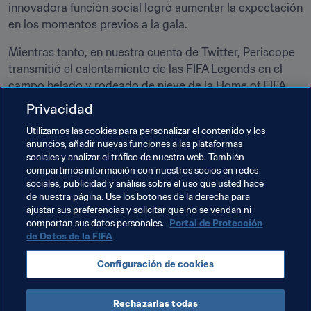
innovadora función social logró aumentar la expectación 
en los momentos previos a la gala.
Mientras tanto, en nuestra cuenta de Twitter, Periscope 
transmitió el calentamiento de las FIFA Legends en el 
campo helado y rodeado de nieve de la Home of FIFA, 
en Zúrich. Y cuando el día se acercaba a su apogeo, los 
Privacidad
hinchas pudieron seguir la llegada de las estrellas a la 
Utilizamos las cookies para personalizar el contenido y los
alfombra verde y la ceremonia en sí en el canal de la FIFA 
anuncios, añadir nuevas funciones a las plataformas
en YouTube y en FIFA.com.
sociales y analizar el tráfico de nuestra web. También
compartimos información con nuestros socios en redes
Fue una jornada increíble, y la compartimos con millones 
sociales, publicidad y análisis sobre el uso que usted hace
de aficionados en cinco idiomas a través de las 
de nuestra página. Use los botones de la derecha para
ajustar sus preferencias y solicitar que no se vendan ni
plataformas digitales de la FIFA.
compartan sus datos personales.
Portal de Protección
de Datos de la FIFA
En nombre de la FIFA, y para todos los aficionados de 
todos los países del mundo, GRACIAS.
Configuración de cookies
Documentos Relacionados
Rechazarlas todas