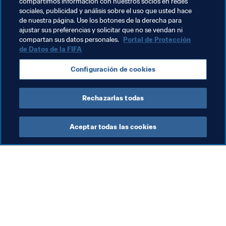
compartimos información con nuestros socios en redes
se acercaría a los niveles de las mejores ligas asiáticas, 
sociales, publicidad y análisis sobre el uso que usted hace
de nuestra página. Use los botones de la derecha para
como las de Japón, Irán o Tailandia”.
ajustar sus preferencias y solicitar que no se vendan ni
compartan sus datos personales.
Portal de Protección
de Datos de la FIFA
Temas relacionados
Configuración de cookies
Competiciones
Vietnam
AFC
Rechazarlas todas
Aceptar todas las cookies
La labor de la FIFA
Visite también
Legal
Todos los temas y las 
noticias relacionadas con 
Sistema de traspasos