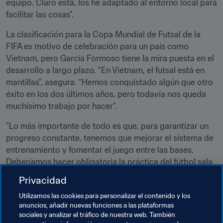
equipo. Claro está, los he adaptado al entorno local para 
facilitar las cosas".
La clasificación para la Copa Mundial de Futsal de la 
FIFA es motivo de celebración para un país como 
Vietnam, pero García Formoso tiene la mira puesta en el 
desarrollo a largo plazo. "En Vietnam, el futsal está en 
mantillas”, asegura. “Hemos conquistado algún que otro 
éxito en los dos últimos años, pero todavía nos queda 
muchísimo trabajo por hacer”.
"Lo más importante de todo es que, para garantizar un 
progreso constante, tenemos que mejorar el sistema de 
entrenamiento y fomentar el juego entre las bases. 
Deberíamos hacer obligatoria la práctica del fútbol sala 
en las escuelas y fundar ligas juveniles para formar la 
Privacidad
cantera. La liga de nacional de futsal recién creada 
Utilizamos las cookies para personalizar el contenido y los
empezará ahora su segunda temporada, y espero que en 
anuncios, añadir nuevas funciones a las plataformas
el futuro pueda contar con jugadores y entrenadores 
sociales y analizar el tráfico de nuestra web. También
extranjeros. De esto modo subiría el listón y nuestra liga 