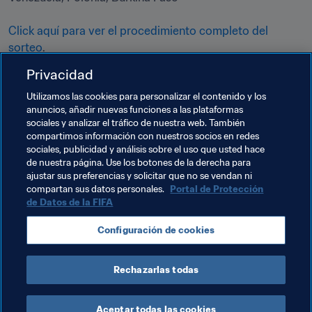
Click aquí para ver el procedimiento completo del 
sorteo
.
Privacidad
¿Cómo se juega el torneo?
Utilizamos las cookies para personalizar el contenido y los
anuncios, añadir nuevas funciones a las plataformas
Los primeros dos de cada uno de los seis grupos y los 
sociales y analizar el tráfico de nuestra web. También
cuatro mejores terceros avanzarán a la fase de 
compartimos información con nuestros socios en redes
eliminatorias directas. De ahí, octavos de final, cuartos 
sociales, publicidad y análisis sobre el uso que usted hace
de nuestra página. Use los botones de la derecha para
de final, semifinales, partido por el tercer puesto y final.
ajustar sus preferencias y solicitar que no se vendan ni
compartan sus datos personales.
Portal de Protección
de Datos de la FIFA
Temas relacionados
Configuración de cookies
Indonesia
AFC
Rechazarlas todas
Aceptar todas las cookies