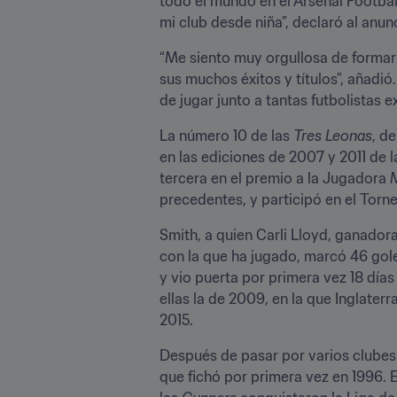
todo el mundo en el Arsenal Footbal
mi club desde niña”, declaró al anunc
“Me siento muy orgullosa de formar 
sus muchos éxitos y títulos”, añadió. 
de jugar junto a tantas futbolistas 
La número 10 de las 
Tres Leonas
, d
en las ediciones de 2007 y 2011 de 
tercera en el premio a la Jugadora M
precedentes, y participó en el Tor
Smith, a quien Carli Lloyd, ganador
con la que ha jugado, marcó 46 gole
y vio puerta por primera vez 18 día
ellas la de 2009, en la que Inglater
2015.
Después de pasar por varios clubes d
que fichó por primera vez en 1996. 