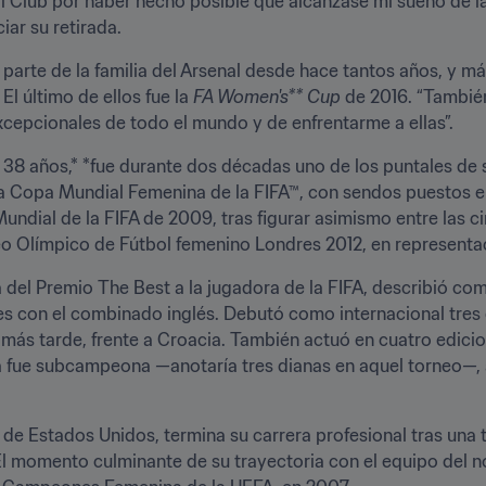
l Club por haber hecho posible que alcanzase mi sueño de la i
iar su retirada.
parte de la familia del Arsenal desde hace tantos años, y má
El último de ellos fue la 
FA Women's** Cup
 de 2016. “Tambié
excepcionales de todo el mundo y de enfrentarme a ellas”.
e 38 años,* *fue durante dos décadas uno de los puntales de s
la Copa Mundial Femenina de la FIFA™, con sendos puestos en 
undial de la FIFA de 2009, tras figurar asimismo entre las ci
neo Olímpico de Fútbol femenino Londres 2012, en representa
a del Premio The Best a la jugadora de la FIFA, describió c
s con el combinado inglés. Debutó como internacional tres d
s más tarde, frente a Croacia. También actuó en cuatro edici
ra fue subcampeona —anotaría tres dianas en aquel torneo—, a
e Estados Unidos, termina su carrera profesional tras una te
El momento culminante de su trayectoria con el equipo del 