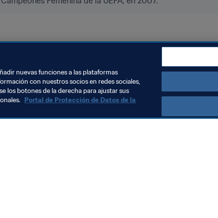
de Campeones Femenina de la UEFA, en 2007.
añadir nuevas funciones a las plataformas
formación con nuestros socios en redes sociales,
se los botones de la derecha para ajustar sus
sonales.
Portal de Protección de Datos de la
Visite también
Todos los temas y las noticias relacionadas con FIFA
Reportes y documentos
Fundación FIFA