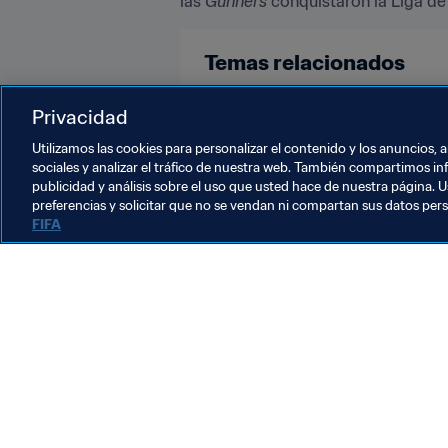
las 
Gunners
 conquistaron la Liga 
Temas relacionados
England
UEFA
Privacidad
Utilizamos las cookies para personalizar el contenido y los anuncios, 
sociales y analizar el tráfico de nuestra web. También compartimos in
publicidad y análisis sobre el uso que usted hace de nuestra página. U
preferencias y solicitar que no se vendan ni compartan sus datos per
FIFA
La labor de la FIFA
Legal
Sistema de traspasos
Fútbol femenino