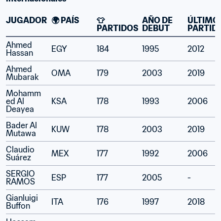
JUGADOR
🌍 PAÍS
👕 
AÑO DE 
ÚLTIMO 
PARTIDOS
DEBUT
PARTID
Ahmed 
EGY
184
1995 
2012
Hassan
Ahmed 
OMA
179
2003
2019
Mubarak
Mohamm
ed Al 
KSA
178
1993
2006
Deayea 
Bader Al 
KUW
178
2003
2019
Mutawa
Claudio 
MEX
177
1992
2006
Suárez
SERGIO 
ESP
177
2005
-
RAMOS
Gianluigi 
ITA
176
1997
2018
Buffon