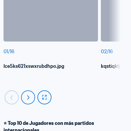
01
/
16
02
/
16
lce5ks621xswxrubdhpo.jpg
kqstiqktjrfm
⭐️ Top 10 de Jugadores con más partidos 
internacionales