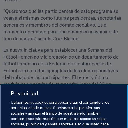
"Queremos que las participantes de este programa se 
vean a sí mismas como futuras presidentas, secretarias 
generales y miembros del comité ejecutivo. Es el 
momento adecuado para que empiecen a asumir este 
tipo de cargos", señala Cruz Blanco.
La nueva iniciativa para establecer una Semana del 
Fútbol Femenino y la creación de un departamento de 
fútbol femenino en la Federación Costarricense de 
Fútbol son solo dos ejemplos de los efectos positivos 
del trabajo de las participantes. El tercer y último 
módulo es un seminario que tendrá lugar del 29 de 
febrero al 3 de marzo en la sede de la THNK School of 
Privacidad
Creative Leadership, la organización que imparte el 
Utilizamos las cookies para personalizar el contenido y los
programa en colaboración con la FIFA. El segundo 
anuncios, añadir nuevas funciones a las plataformas
seminario se impartió en la sede de la FIFA en Zúrich 
sociales y analizar el tráfico de nuestra web. También
durante el pasado octubre.
compartimos información con nuestros socios en redes
sociales, publicidad y análisis sobre el uso que usted hace