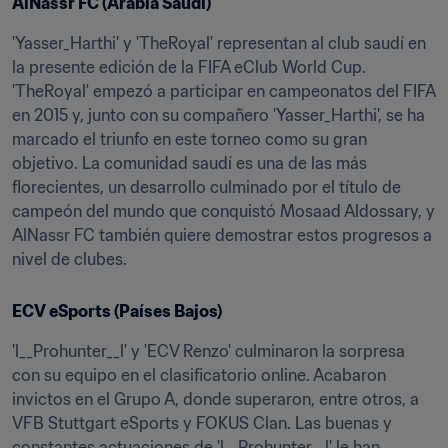
AlNassr FC (Arabia Saudí)
'Yasser_Harthi' y 'TheRoyal' representan al club saudí en 
la presente edición de la FIFA eClub World Cup. 
'TheRoyal' empezó a participar en campeonatos del FIFA 
en 2015 y, junto con su compañero 'Yasser_Harthi', se ha 
marcado el triunfo en este torneo como su gran 
objetivo. La comunidad saudí es una de las más 
florecientes, un desarrollo culminado por el título de 
campeón del mundo que conquistó Mosaad Aldossary, y 
AlNassr FC también quiere demostrar estos progresos a 
nivel de clubes.
ECV eSports (Países Bajos)
'l__Prohunter__l' y 'ECV Renzo' culminaron la sorpresa 
con su equipo en el clasificatorio online. Acabaron 
invictos en el Grupo A, donde superaron, entre otros, a 
VFB Stuttgart eSports y FOKUS Clan. Las buenas y 
constantes actuaciones de 'l__Prohunter__l' le han 