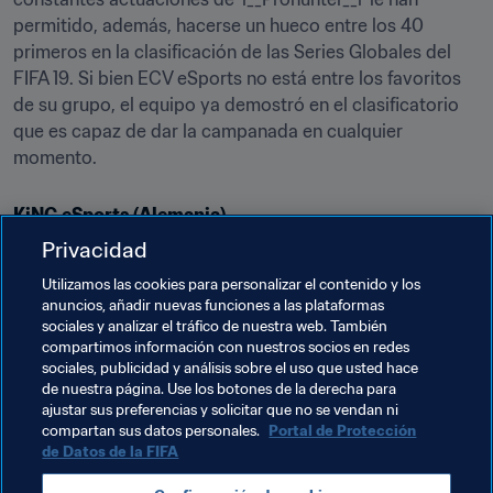
permitido, además, hacerse un hueco entre los 40 
primeros en la clasificación de las Series Globales del 
FIFA 19. Si bien ECV eSports no está entre los favoritos 
de su grupo, el equipo ya demostró en el clasificatorio 
que es capaz de dar la campanada en cualquier 
momento.
KiNG eSports (Alemania)
Privacidad
Es uno de los equipos más potentes de la temporada. 
'Tekkz', campeón de la FUT Champions Cup, y el 
Utilizamos las cookies para personalizar el contenido y los
anuncios, añadir nuevas funciones a las plataformas
argentino 'Nicolas99fc', que participó en la Gran Final del 
sociales y analizar el tráfico de nuestra web. También
año pasado, representan a KiNG eSports. Gracias a su 
compartimos información con nuestros socios en redes
extraordinario rendimiento en lo que llevamos de 
sociales, publicidad y análisis sobre el uso que usted hace
campaña, ambos jugadores lideran la clasificación de 
de nuestra página. Use los botones de la derecha para
ajustar sus preferencias y solicitar que no se vendan ni
sus respectivas consolas y son máximos favoritos en 
compartan sus datos personales.
Portal de Protección
esta cita. 'Tekkz' ha causado sensación en todos los 
de Datos de la FIFA
torneos que ha disputado hasta la fecha: ganó la FUT 