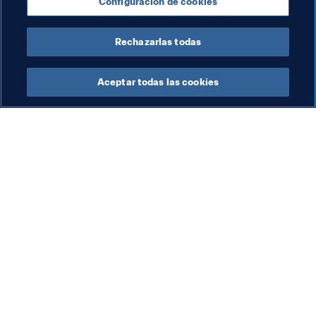
Champions Cup de diciembre y la PGL FIFA 19 Cup. 
Configuración de cookies
'Nicolas99fc', por su parte, conquistó el torneo de las 
Series Gfinity del mes de enero.
Rechazarlas todas
Aceptar todas las cookies
La labor de la FIFA
Visite también
Legal
Todos los temas y las 
noticias relacionadas con 
Sistema de traspasos
FIFA
Fútbol femenino
Reportes y documentos
Promoción del fútbol
Fundación FIFA
Innovación
FIFA Museum
Desarrollo del talento
Trabaja con nosotros