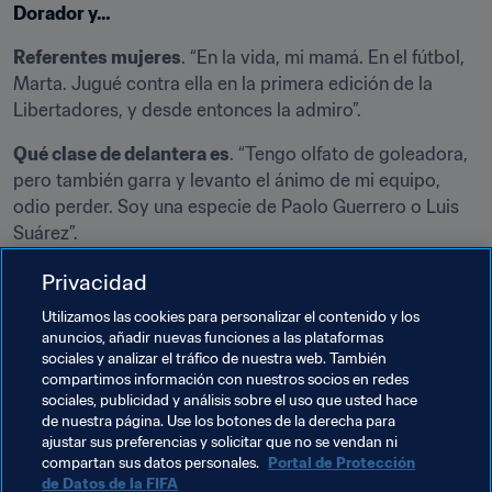
Dorador y…
Referentes mujeres
. “En la vida, mi mamá. En el fútbol, 
Marta. Jugué contra ella en la primera edición de la 
Libertadores, y desde entonces la admiro”.
Qué clase de delantera es
. “Tengo olfato de goleadora, 
pero también garra y levanto el ánimo de mi equipo, 
odio perder. Soy una especie de Paolo Guerrero o Luis 
Suárez”.
Un gol inolvidable
. “Dos. Mi hijo Uciel, y uno como 
Privacidad
capitana de la sub-20 el 4 de enero de 2006, en mi 
Utilizamos las cookies para personalizar el contenido y los
cumpleaños, de palomita para ganarle 1-0 a Uruguay”.
anuncios, añadir nuevas funciones a las plataformas
sociales y analizar el tráfico de nuestra web. También
Otras cosas que le gustan
. “Escuchar música, sobre 
compartimos información con nuestros socios en redes
todo salsa mientras limpio o cocino, y cocinar. Dicen 
sociales, publicidad y análisis sobre el uso que usted hace
de nuestra página. Use los botones de la derecha para
que tengo buena sazón y hago un buen seco de pollo”.
ajustar sus preferencias y solicitar que no se vendan ni
compartan sus datos personales.
Portal de Protección
de Datos de la FIFA