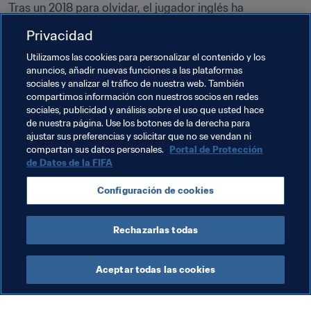
Tras un 2018 para olvidar, el jugador inglés ha 
recuperado esta temporada su mejor versión. ¡Y de qué 
Privacidad
manera! Algunos de sus logros más importantes este 
año han sido la clasificación para tres Copas FUT 
Utilizamos las cookies para personalizar el contenido y los
anuncios, añadir nuevas funciones a las plataformas
Champions y disputar la ePremier League con su 
sociales y analizar el tráfico de nuestra web. También
querido Arsenal FC, así como su participación junto con 
compartimos información con nuestros socios en redes
'FaZe' en la FIFA eClub World Cup 2019. En estos 
sociales, publicidad y análisis sobre el uso que usted hace
momentos, 'Tass' ocupa la 13ª posición en las Series 
de nuestra página. Use los botones de la derecha para
ajustar sus preferencias y solicitar que no se vendan ni
Globales del FIFA 19, por lo que tiene muchas opciones 
compartan sus datos personales.
Portal de Protección
de sellar su billete para la FIFA eWorld Cup 2019 en las 
de Datos de la FIFA
eliminatorias. Sería su tercera participación en la prueba 
reina del fútbol virtual.
Configuración de cookies
Rechazarlas todas
Aceptar todas las cookies