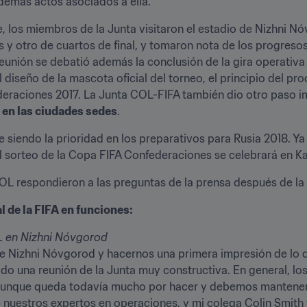
demás actos asociados a ella.
de, los miembros de la Junta visitaron el estadio de Nizhni Nó
s y otro de cuartos de final, y tomaron nota de los progreso
reunión se debatió además la conclusión de la gira operativa 
diseño de la mascota oficial del torneo, el principio del pro
deraciones 2017. La Junta COL-FIFA también dio otro paso i
 en las ciudades sedes
.
siendo la prioridad en los preparativos para Rusia 2018. Ya 
el sorteo de la Copa FIFA Confederaciones se celebrará en K
COL respondieron a las preguntas de la prensa después de la 
 de la FIFA en funciones:
OL en Nizhni Nóvgorod
de Nizhni Nóvgorod y hacernos una primera impresión de lo 
 una reunión de la Junta muy constructiva. En general, los 
aunque queda todavía mucho por hacer y debemos mantener e
uestros expertos en operaciones, y mi colega Colin Smith fo