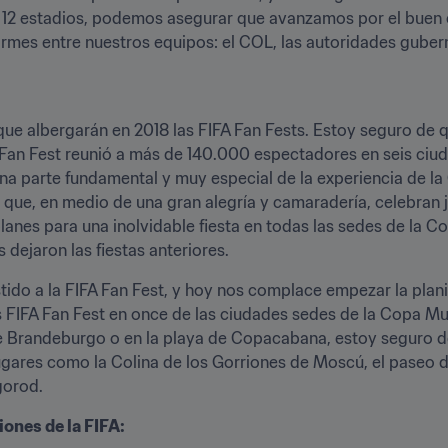
os 12 estadios, podemos asegurar que avanzamos por el buen c
mes entre nuestros equipos: el COL, las autoridades guberna
ue albergarán en 2018 las FIFA Fan Fests. Estoy seguro de q
Fan Fest reunió a más de 140.000 espectadores en seis ciuda
a parte fundamental y muy especial de la experiencia de la 
que, en medio de una gran alegría y camaradería, celebran ju
lanes para una inolvidable fiesta en todas las sedes de la Co
dejaron las fiestas anteriores.
tido a la FIFA Fan Fest, y hoy nos complace empezar la plani
as FIFA Fan Fest en once de las ciudades sedes de la Copa Mu
 Brandeburgo o en la playa de Copacabana, estoy seguro de 
ugares como la Colina de los Gorriones de Moscú, el paseo de 
gorod.
ones de la FIFA: