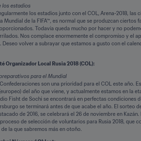
 los estadios
egularmente los estadios junto con el COL, Arena-2018, las c
Mundial de la FIFA™, es normal que se produzcan ciertos fall
roporcionados. Todavía queda mucho por hacer y no podemo
rrilados. Nos complace enormemente el compromiso y el ap
. Deseo volver a subrayar que estamos a gusto con el calenda
té Organizador Local Rusia 2018 (COL):
 preparativos para el Mundial
Confederaciones son una prioridad para el COL este año. Es
europeo) del año que viene, y actualmente estamos en la etap
adio Fisht de Sochi se encontrará en perfectas condiciones d
rsburgo se terminará antes de que acabe el año. El sorteo d
estacado de 2016, se celebrará el 26 de noviembre en Kazán
 proceso de selección de voluntarios para Rusia 2018, que c
 de la que sabremos más en otoño.