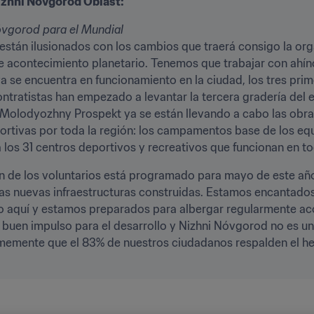
izhni Nóvgorod Oblast:
óvgorod para el Mundial
están ilusionados con los cambios que traerá consigo la org
e acontecimiento planetario. Tenemos que trabajar con ahínco
a se encuentra en funcionamiento en la ciudad, los tres prim
ontratistas han empezado a levantar la tercera gradería del 
 Molodyozhny Prospekt ya se están llevando a cabo las obr
portivas por toda la región: los campamentos base de los equ
 los 31 centros deportivos y recreativos que funcionan en to
ón de los voluntarios está programado para mayo de este año
as nuevas infraestructuras construidas. Estamos encantados 
o aquí y estamos preparados para albergar regularmente aco
n buen impulso para el desarrollo y Nizhni Nóvgorod no es un
mente que el 83% de nuestros ciudadanos respalden el hech