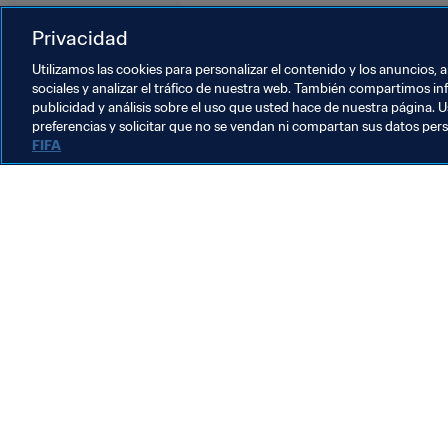
Russia
UEFA
Privacidad
Utilizamos las cookies para personalizar el contenido y los anuncios, 
sociales y analizar el tráfico de nuestra web. También compartimos in
publicidad y análisis sobre el uso que usted hace de nuestra página. U
preferencias y solicitar que no se vendan ni compartan sus datos per
FIFA
La labor de la FIFA
Legal
Sistema de traspasos
Fútbol femenino
Promoción del fútbol
Innovación
Desarrollo del talento