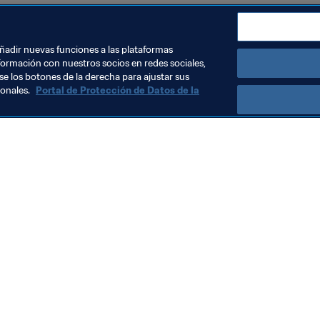
añadir nuevas funciones a las plataformas
formación con nuestros socios en redes sociales,
se los botones de la derecha para ajustar sus
sonales.
Portal de Protección de Datos de la
Visite también
Todos los temas y las noticias relacionadas con FIFA
Reportes y documentos
Fundación FIFA
FIFA Museum
Trabaja con nosotros