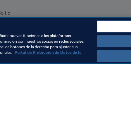
ltic

s, Leonardo Bonucci, Sergio Ramos, Marcelo; Toni Kroos, Andr
añadir nuevas funciones a las plataformas
formación con nuestros socios en redes sociales,
se los botones de la derecha para ajustar sus
sonales.
Portal de Protección de Datos de la
Visite también
Todos los temas y las noticias relacionadas con FIFA
Reportes y documentos
Fundación FIFA
FIFA Museum