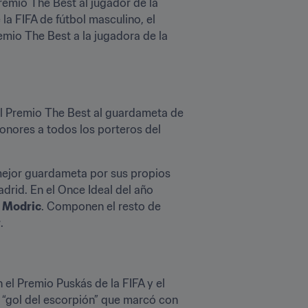
remio The Best al jugador de la 
a FIFA de fútbol masculino, el 
emio The Best a la jugadora de la 
l Premio The Best al guardameta de 
honores a todos los porteros del 
jor guardameta por sus propios 
id. En el Once Ideal del año 
 Modric
. Componen el resto de 
r
.
el Premio Puskás de la FIFA y el 
 “gol del escorpión” que marcó con 