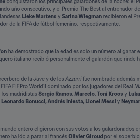
ane
 conquistaron los principales galardones de la noche: el P
ndo año consecutivo, y el Premio The Best al entrenador de l
olandesas 
Lieke Martens
 y 
Sarina Wiegman
 recibieron el Pr
ador de la FIFA de fútbol femenino, respectivamente.
fon
 ha demostrado que la edad es solo un número al ganar e
arquero italiano recibió personalmente el galardón que rinde 
ncerbero de la 
Juve 
y de los 
Azzurri 
fue nombrado además me
IFA FIFPro World11 dominado por los jugadores del Real Madr
, los madridistas 
Sergio Ramos, Marcelo, Toni Kroos
 y 
Luka
 Leonardo Bonucci, Andrés Iniesta, Lionel Messi 
y 
Neyma
 mundo entero eligieron con sus votos a los galardonados en 
imero ha ido a parar al francés 
Olivier Giroud 
por el soberbio