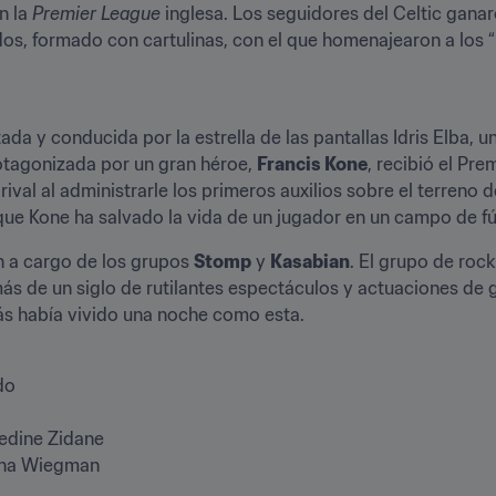
n la 
Premier League
 inglesa. Los seguidores del Celtic ganaro
s, formado con cartulinas, con el que homenajearon a los “
da y conducida por la estrella de las pantallas Idris Elba, un
tagonizada por un gran héroe, 
Francis Kone
, recibió el Prem
rival al administrarle los primeros auxilios sobre el terreno 
 que Kone ha salvado la vida de un jugador en un campo de fú
 a cargo de los grupos 
Stomp
 y 
Kasabian
. El grupo de rock
más de un siglo de rutilantes espectáculos y actuaciones de g
ás había vivido una noche como esta.
o

edine Zidane

ina Wiegman
