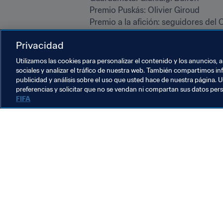
Premio Puskás: Olivier Giroud

Premio a la afición: seguidores del Ce
Premio al Fair Play: Francis Kone

Privacidad
World11: Gianluigi Buffon; Dani Alve
Ronaldo, Lionel Messi, Neymar.
Utilizamos las cookies para personalizar el contenido y los anuncios, 
sociales y analizar el tráfico de nuestra web. También compartimos in
publicidad y análisis sobre el uso que usted hace de nuestra página. U
preferencias y solicitar que no se vendan ni compartan sus datos per
FIFA
La labor de la FIFA
Legal
Sistema de traspasos
Fútbol femenino
Promoción del fútbol