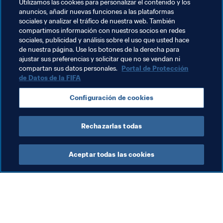
Utilizamos las cookies para personalizar el contenido y los
manera en que queríamos jugar, y eso fue un enorme 
anuncios, añadir nuevas funciones a las plataformas
mérito de Jill y del cuerpo técnico.
sociales y analizar el tráfico de nuestra web. También
compartimos información con nuestros socios en redes
sociales, publicidad y análisis sobre el uso que usted hace
de nuestra página. Use los botones de la derecha para
ajustar sus preferencias y solicitar que no se vendan ni
compartan sus datos personales.
Portal de Protección
de Datos de la FIFA
Temas relacionados
Configuración de cookies
USA
Rechazarlas todas
Aceptar todas las cookies
La labor de la FIFA
Visite también