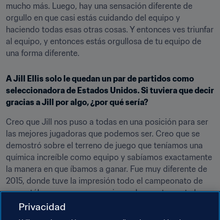
mucho más. Luego, hay una sensación diferente de 
orgullo en que casi estás cuidando del equipo y 
haciendo todas esas otras cosas. Y entonces ves triunfar 
al equipo, y entonces estás orgullosa de tu equipo de 
una forma diferente.
A Jill Ellis solo le quedan un par de partidos como 
seleccionadora de Estados Unidos. Si tuviera que decir 
gracias a Jill por algo, ¿por qué sería?
Creo que Jill nos puso a todas en una posición para ser 
las mejores jugadoras que podemos ser. Creo que se 
demostró sobre el terreno de juego que teníamos una 
química increíble como equipo y sabíamos exactamente 
la manera en que íbamos a ganar. Fue muy diferente de 
2015, donde tuve la impresión todo el campeonato de 
que estábamos un poco averiguando exactamente lo 
que íbamos a hacer. Esta vez parecía que simplemente 
Privacidad
nos mirábamos a los ojos y sabíamos exactamente la 