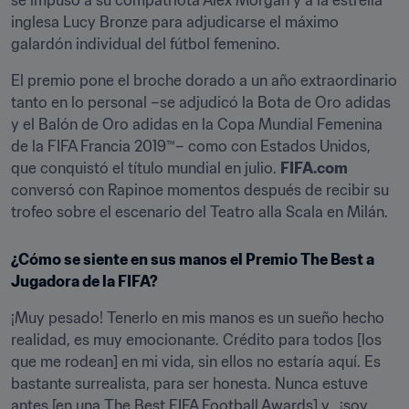
se impuso a su compatriota Alex Morgan y a la estrella 
inglesa Lucy Bronze para adjudicarse el máximo 
galardón individual del fútbol femenino.
El premio pone el broche dorado a un año extraordinario 
tanto en lo personal –se adjudicó la Bota de Oro adidas 
y el Balón de Oro adidas en la Copa Mundial Femenina 
de la FIFA Francia 2019™– como con Estados Unidos, 
que conquistó el título mundial en julio. 
FIFA.com
conversó con Rapinoe momentos después de recibir su 
trofeo sobre el escenario del Teatro alla Scala en Milán.
¿Cómo se siente en sus manos el Premio The Best a 
Jugadora de la FIFA?
¡Muy pesado! Tenerlo en mis manos es un sueño hecho 
realidad, es muy emocionante. Crédito para todos [los 
que me rodean] en mi vida, sin ellos no estaría aquí. Es 
bastante surrealista, para ser honesta. Nunca estuve 
antes [en una The Best FIFA Football Awards] y...¡soy 