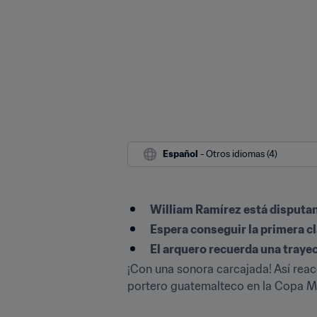
Español
 - Otros idiomas (4)
William Ramírez está disputan
Espera conseguir la primera c
El arquero recuerda una traye
¡Con una sonora carcajada! Así rea
portero guatemalteco en la Copa Mun