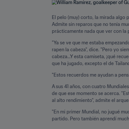
El pelo (muy) corto, la mirada algo p
Admite sin reparos que no tenía muc
prácticamente nada que ver con la p
"Ya se ve que me estaba empezando a
rapen la cabeza", dice. "Pero yo siem
cabeza…Y esta camiseta, ¡qué recuer
que ha jugado, excepto el de Tailand
"Estos recuerdos me ayudan a pensar
A sus 41 años, con cuatro Mundiales 
de que ese momento se acerca. "Este
al alto rendimiento", admite el arq
"En mi primer Mundial, no jugué much
partido. Pero también aprendí mucho