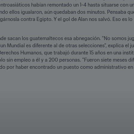
ntroasiáticos habían remontado un 1-4 hasta situarse con un
do ellos igualaron, aún quedaban dos minutos. Pensaba que 
árnosla contra Egipto. Y el gol de Alan nos salvó. Eso es lo 
e sacan los guatemaltecos esa abnegación. "No somos jugado
 Mundial es diferente al de otras selecciones", explica el ju
 Derechos Humanos, que trabajó durante 15 años en una insti
olo sin empleo a él y a 200 personas. "Fueron siete meses dif
viado por haber encontrado un puesto como administrativo en l