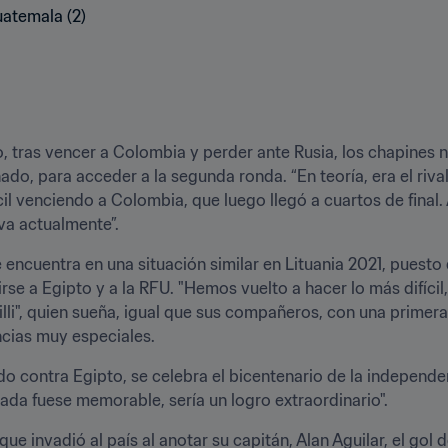
, tras vencer a Colombia y perder ante Rusia, los chapines ne
ado, para acceder a la segunda ronda. “En teoría, era el riv
il venciendo a Colombia, que luego llegó a cuartos de final
va actualmente”.
encuentra en una situación similar en Lituania 2021, puesto 
e a Egipto y a la RFU. "Hemos vuelto a hacer lo más difíci
illi", quien sueña, igual que sus compañeros, con una primera 
ncias muy especiales. 
tido contra Egipto, se celebra el bicentenario de la independ
nada fuese memorable, sería un logro extraordinario".
e invadió al país al anotar su capitán, Alan Aguilar, el gol d