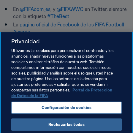
En 
@FIFAcom_es
, y 
@FIFAWWC
 en Twitter, siempre 
con la etiqueta 
#TheBest
La 
página oficial de Facebook de los FIFA Football 
Awards
@Fifaworldcup
 y 
@FIFAWomensWorldCup
 en 
Privacidad
Instagram
Utilizamos las cookies para personalizar el contenido y los
anuncios, añadir nuevas funciones a las plataformas
sociales y analizar el tráfico de nuestra web. También
🗳️ 
¿Cuándo puedo votar por mis favoritos?
compartimos información con nuestros socios en redes
sociales, publicidad y análisis sobre el uso que usted hace
Podrás votar
 inmediatamente después del anuncio de 
de nuestra página. Use los botones de la derecha para
las candidaturas a cada premio, volviendo a FIFA.com 
ajustar sus preferencias y solicitar que no se vendan ni
para pronunciarte sobre quiénes consideras que son los 
compartan sus datos personales.
Portal de Protección
tres mejores en cada categoría.
de Datos de la FIFA
Para participar en la votación de estos premios hay que 
Configuración de cookies
ser miembro del 
Club FIFA.com
, ¡inscríbete ya si aún no 
lo has hecho!
Rechazarlas todas