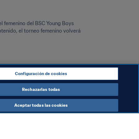
tel femenino del BSC Young Boys 
obtenido, el torneo femenino volverá 
jar con ahínco para hacer sus 
il para niños y niñas de 10 y 11 
Configuración de cookies
Rechazarlas todas
Aceptar todas las cookies