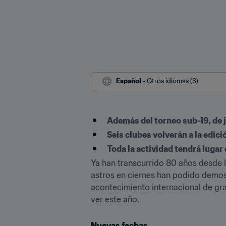
Español
 - Otros idiomas (3)
Además del torneo sub-19, de j
Seis clubes volverán a la edic
Toda la actividad tendrá lugar 
Ya han transcurrido 80 años desde l
astros en ciernes han podido demost
acontecimiento internacional de gra
ver este año.
Nuevas fechas