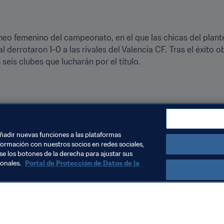
rneo femenino del campeonato, en el que las chicas del plan
nal derrotaron 1-0 a las rivales del Valencia CF. Tras el éxito 
seis clubes que lucharán por el título.
e del fútbol, puesto que inspiran a los más jóvenes a traba
además del torneo sub-19, se jugará igualmente un torneo juven
uedan conocer el ambiente internacional del campeonato.
añadir nuevas funciones a las plataformas
formación con nuestros socios en redes sociales,
se los botones de la derecha para ajustar sus
sonales.
Portal de Protección de Datos de la