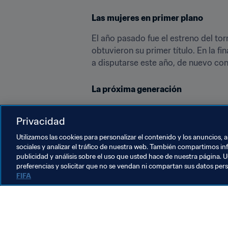
Las mujeres en primer plano
El año pasado fue el estreno del to
obtuvieron su primer título. En la fi
a disputarse este año, de nuevo con 
La próxima generación
Los modelos de conducta forman part
Privacidad
sueños realidad. Por ello, este año, 
años, a fin de que estos retoños p
Utilizamos las cookies para personalizar el contenido y los anuncios, 
sociales y analizar el tráfico de nuestra web. También compartimos in
publicidad y análisis sobre el uso que usted hace de nuestra página. U
preferencias y solicitar que no se vendan ni compartan sus datos per
FIFA