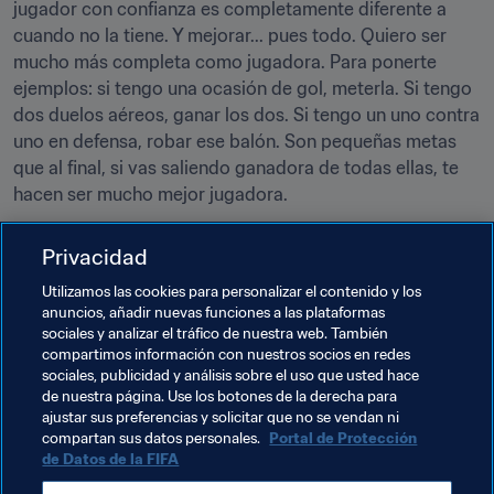
jugador con confianza es completamente diferente a 
cuando no la tiene. Y mejorar... pues todo. Quiero ser 
mucho más completa como jugadora. Para ponerte 
ejemplos: si tengo una ocasión de gol, meterla. Si tengo 
dos duelos aéreos, ganar los dos. Si tengo un uno contra 
uno en defensa, robar ese balón. Son pequeñas metas 
que al final, si vas saliendo ganadora de todas ellas, te 
hacen ser mucho mejor jugadora.
Para terminar, ¿qué le pide a 2021?
Privacidad
Utilizamos las cookies para personalizar el contenido y los
Le pido que nos deje volver a la normalidad anterior, que 
anuncios, añadir nuevas funciones a las plataformas
la echo muchísimo de menos tanto a nivel profesional 
sociales y analizar el tráfico de nuestra web. También
como personal. Le pido simplemente eso.
compartimos información con nuestros socios en redes
sociales, publicidad y análisis sobre el uso que usted hace
de nuestra página. Use los botones de la derecha para
ajustar sus preferencias y solicitar que no se vendan ni
compartan sus datos personales.
Portal de Protección
de Datos de la FIFA
Temas relacionados