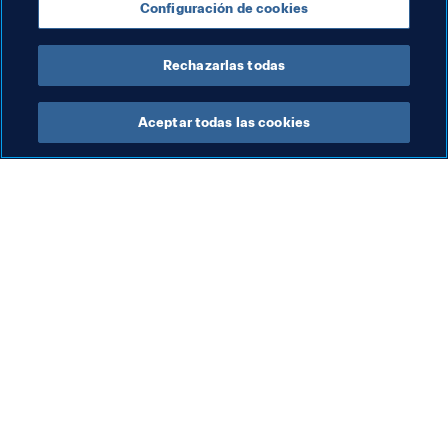
Configuración de cookies
España
UEFA
Rechazarlas todas
Aceptar todas las cookies
La labor de la FIFA
Visite también
Legal
Todos los temas y las 
noticias relacionadas con 
Sistema de traspasos
FIFA
Fútbol femenino
Reportes y documentos
Promoción del fútbol
Fundación FIFA
Innovación
FIFA Museum
Desarrollo del talento
Trabaja con nosotros