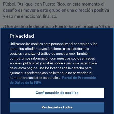
Fútbol. “Así que, con Puerto Rico, en este momento el 
desafío es mover a este grupo en una dirección positiva 
y eso me emociona”, finalizó.
¿Qué destino le deparará a Puerto Rico el próximo 24 de 
marzo cuando arranque el clasificatorio rumbo a la Copa 
Privacidad
Mundial de la FIFA Catar 2022 ante San Cristóbal y 
Utilizamos las cookies para personalizar el contenido y los
Nieves? Ganen o pierdan, una cosa es segura: las 
anuncios, añadir nuevas funciones a las plataformas
alegrías y tristezas del presente son los cimientos de un 
sociales y analizar el tráfico de nuestra web. También
mejor futuro.
compartimos información con nuestros socios en redes
sociales, publicidad y análisis sobre el uso que usted hace
de nuestra página. Use los botones de la derecha para
ajustar sus preferencias y solicitar que no se vendan ni
compartan sus datos personales.
Portal de Protección
de Datos de la FIFA
Temas relacionados
Configuración de cookies
Puerto Rico
Rechazarlas todas