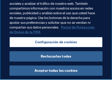
está en permanente contacto con 
sus compañeras. 
sociales y analizar el tráfico de nuestra web. También
“Son como mi familia y las echo de menos
. También la 
compartimos información con nuestros socios en redes
sensación de llegar a un partido y tener esos nervios, 
sociales, publicidad y análisis sobre el uso que usted hace
de nuestra página. Use los botones de la derecha para
esas ganas de jugar”.
ajustar sus preferencias y solicitar que no se vendan ni
compartan sus datos personales.
Portal de Protección
de Datos de la FIFA
Temas relacionados
Configuración de cookies
España
Rechazarlas todas
Aceptar todas las cookies
La labor de la FIFA
Visite también
Legal
Todos los temas y las 