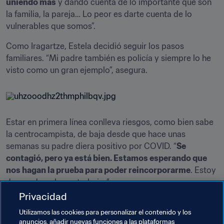
uniendo más
 y dando cuenta de lo importante que son 
la familia, la pareja… Lo peor es darte cuenta de lo 
vulnerables que somos”.
Como Iragartze, Estela decidió seguir los pasos 
familiares. “Mi padre también es policía y siempre lo he 
visto como un gran ejemplo”, asegura.
Estar en primera línea conlleva riesgos, como bien sabe 
la centrocampista, de baja desde que hace unas 
semanas su padre diera positivo por COVID. “
Se 
contagió, pero ya está bien. Estamos esperando que 
nos hagan la prueba para poder reincorporarme
. Estoy 
deseando volver a trabajar”.
Privacidad
Mientras, no descuida los entrenos con el equipo 
Utilizamos las cookies para personalizar el contenido y los
–“Ahora estamos entrenando por vídeo conferencia” – y 
anuncios, añadir nuevas funciones a las plataformas