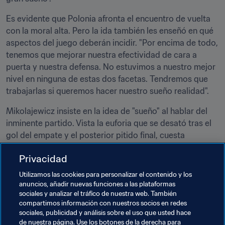
Es evidente que Polonia afronta el encuentro de vuelta 
con la moral alta. Pero la ida también les enseñó en qué 
aspectos del juego deberán incidir. "Por encima de todo, 
tenemos que mejorar nuestra efectividad de cara a 
puerta y nuestra defensa. No estuvimos a nuestro mejor 
nivel en ninguna de estas dos facetas. Tendremos que 
trabajarlas si queremos hacer nuestro sueño realidad".
Mikolajewicz insiste en la idea de "sueño" al hablar del 
inminente partido. Vista la euforia que se desató tras el 
gol del empate y el posterior pitido final, cuesta 
imaginar qué sucederá si Polonia logra finalmente sellar 
Privacidad
su billete mundialista. Lo que sí es seguro es que los 
jugadores con el águila en el pecho, con su capitán al 
Utilizamos las cookies para personalizar el contenido y los
frente, lucharán hasta el último segundo por cumplir su 
anuncios, añadir nuevas funciones a las plataformas
sociales y analizar el tráfico de nuestra web. También
gran sueño.
compartimos información con nuestros socios en redes
sociales, publicidad y análisis sobre el uso que usted hace
Documentos Relacionados
de nuestra página. Use los botones de la derecha para