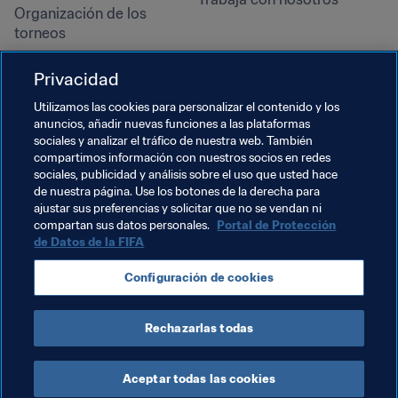
Organización de los 
torneos
Sostenibilidad
Privacidad
Derechos humanos y lucha 
contra la discriminación
Utilizamos las cookies para personalizar el contenido y los
anuncios, añadir nuevas funciones a las plataformas
Salud y atención médica
sociales y analizar el tráfico de nuestra web. También
Iniciativas educativas
compartimos información con nuestros socios en redes
sociales, publicidad y análisis sobre el uso que usted hace
de nuestra página. Use los botones de la derecha para
ajustar sus preferencias y solicitar que no se vendan ni
compartan sus datos personales.
Portal de Protección
de Datos de la FIFA
Configuración de cookies
Rechazarlas todas
TÉRMINOS DE SERVICIO
PORTAL DE PROTECCIÓN DE DATOS DE LA FIFA
DESCÁRGALO
CONFIGURACIÓN DE COOKIES
Copyright © 1994 - 2025 FIFA. Reservados todos los derechos.
Aceptar todas las cookies
Cookie Settings