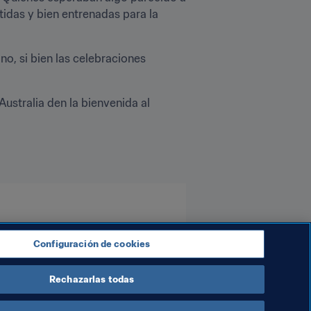
das y bien entrenadas para la 
o, si bien las celebraciones 
ustralia den la bienvenida al 
OFC
Australia
AFC
Configuración de cookies
Rechazarlas todas