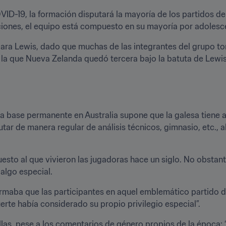
VID-19, la formación disputará la mayoría de los partidos de
ciones, el equipo está compuesto en su mayoría por adolesc
para Lewis, dado que muchas de las integrantes del grupo t
 la que Nueva Zelanda quedó tercera bajo la batuta de Lewis,
a base permanente en Australia supone que la galesa tiene ac
tar de manera regular de análisis técnicos, gimnasio, etc., al
to al que vivieron las jugadoras hace un siglo. No obstante
 algo especial.
firmaba que las participantes en aquel emblemático partido d
erte había considerado su propio privilegio especial”.
 ellas, pese a los comentarios de género propios de la época: