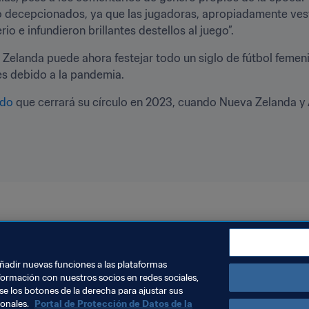
o decepcionados, ya que las jugadoras, apropiadamente vesti
io e infundieron brillantes destellos al juego”.
Zelanda puede ahora festejar todo un siglo de fútbol femenin
s debido a la pandemia.
ado
 que cerrará su círculo en 2023, cuando Nueva Zelanda y A
n
Copa Mundial Femenina de la FIFA 2023™
New Zealand
añadir nuevas funciones a las plataformas
formación con nuestros socios en redes sociales,
se los botones de la derecha para ajustar sus
sonales.
Portal de Protección de Datos de la