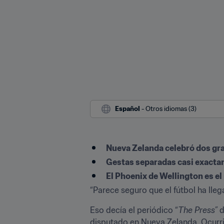
Español
 - Otros idiomas (3)
Nueva Zelanda celebró dos gra
Gestas separadas casi exacta
El Phoenix de Wellington es el
“Parece seguro que el fútbol ha lle
Eso decía el periódico “
The Press” 
d
disputado en Nueva Zelanda. Ocurrió