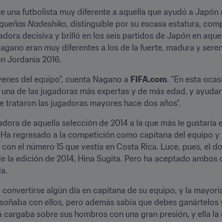
una futbolista muy diferente a aquella que ayudó a Japón a c
queñas Nadeshiko
, distinguible por su escasa estatura, com
adora decisiva y brilló en los seis partidos de Japón en aque
gano eran muy diferentes a los de la fuerte, madura y serena
en Jordania 2016.
venes del equipo", cuenta Nagano a 
FIFA.com
 una de las jugadoras más expertas y de más edad, y ayudar 
 trataron las jugadoras mayores hace dos años".
gadora de aquella selección de 2014 a la que más le gustaría 
s. Ha regresado a la competición como capitana del equipo y
a con el número 15 que vestía en Costa Rica. Luce, pues, el dor
e la edición de 2014, Hina Sugita. Pero ha aceptado ambos c
a.
 convertirse algún día en capitana de su equipo, y la mayorí
 soñaba con ellos, pero además sabía que debes ganártelos y
 cargaba sobre sus hombros con una gran presión, y ella la g