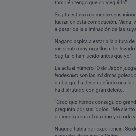
también tengo que conseguirlo".
Sugita estuvo realmente sensacional
fuerza en esta competición. Mana Iw
a pesar de la eliminación de las suy
Nagano aspira a estar a la altura de
me siento muy orgullosa de llevarl
Sugita lo han lucido antes que yo".
La actual número 10 de Japón juega,
Nadeshiko 
son las máximas goleador
embargo, ha desempeñado una labor 
ha disfrutado con gran deleite.
"Creo que hemos conseguido grandes
pregunta por sus ídolos. "Me sient
concentrarnos al máximo y a toda vel
Nagano habla por experiencia. Su deb
esperaba de nuevo la 
Rojita
.