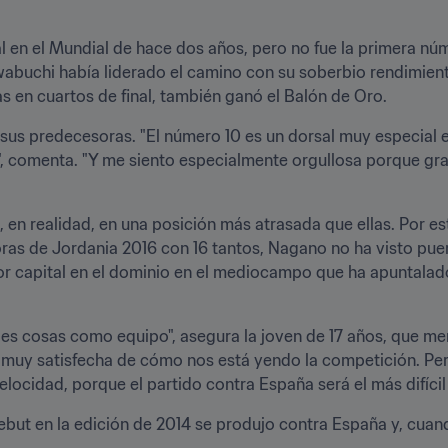
 en el Mundial de hace dos años, pero no fue la primera núm
abuchi había liderado el camino con su soberbio rendimiento
as en cuartos de final, también ganó el Balón de Oro.
 sus predecesoras. "El número 10 es un dorsal muy especial en
o", comenta. "Y me siento especialmente orgullosa porque g
 en realidad, en una posición más atrasada que ellas. Por est
as de Jordania 2016 con 16 tantos, Nagano no ha visto puerta
capital en el dominio en el mediocampo que ha apuntalado lo
 cosas como equipo", asegura la joven de 17 años, que menc
o muy satisfecha de cómo nos está yendo la competición. 
ocidad, porque el partido contra España será el más difícil 
ut en la edición de 2014 se produjo contra España y, cuando J