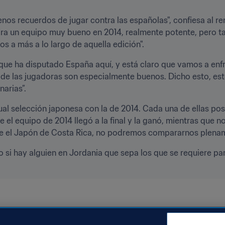
os recuerdos de jugar contra las españolas", confiesa al r
ra un equipo muy bueno en 2014, realmente potente, pero t
s a más a lo largo de aquella edición".
que ha disputado España aquí, y está claro que vamos a enfrent
de las jugadoras son especialmente buenos. Dicho esto, es
arias”.
tual selección japonesa con la de 2014. Cada una de ellas pos
ue el equipo de 2014 llegó a la final y la ganó, mientras que 
 el Japón de Costa Rica, no podremos compararnos plenam
 si hay alguien en Jordania que sepa los que se requiere par
emenina Sub-17 de la FIFA Jordania 2016
España
Japan