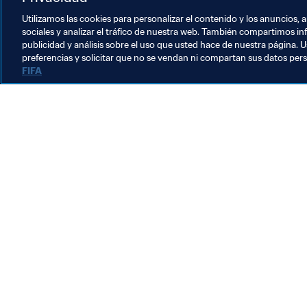
Utilizamos las cookies para personalizar el contenido y los anuncios, 
sociales y analizar el tráfico de nuestra web. También compartimos in
publicidad y análisis sobre el uso que usted hace de nuestra página. U
preferencias y solicitar que no se vendan ni compartan sus datos per
FIFA
La labor de la FIFA
Legal
Sistema de traspasos
Fútbol femenino
Promoción del fútbol
Innovación
Desarrollo del talento
Organización de los torneos
Sostenibilidad