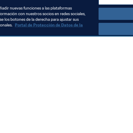
añadir nuevas funciones a las plataformas
formación con nuestros socios en redes sociales,
se los botones de la derecha para ajustar sus
sonales.
Portal de Protección de Datos de la
Visite también
Todos los temas y las noticias relacionadas con FIFA
Reportes y documentos
Fundación FIFA
FIFA Museum
Trabaja con nosotros