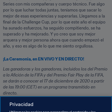
Series con mis compañeras y cuerpo técnico. Fue algo 
por lo que luchar todas juntas, teníamos que sacar lo 
mejor de esas experiencias y superarlas. Llegamos a la 
final de la Challenge Cup, por lo que este año el equipo 
ha aunado esfuerzos, ha seguido compitiendo, se ha 
superado y ha mejorado. Y yo creo que soy mejor 
arquera y mejor persona ahora que cuando empezó el 
año, y eso es algo de lo que me siento orgullosa.
¡La Ceremonia, en EN VIVO Y EN DIRECTO!
Las ganadoras y los ganadores, incluidos los del Premio 
a la Afición de la FIFA y del Premio Fair Play de la FIFA, 
se darán a conocer el 17 de diciembre de 2020 a partir 
de las 19:00 (CET) en un programa transmitido en 
directo.
Para estar al tanto de toda la actualidad de los The Best 
Privacidad
FIFA Football Awards™, entra en
FIFA.com
, en la 
página 