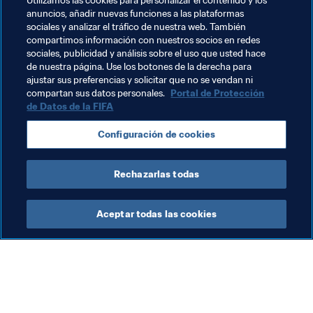
Utilizamos las cookies para personalizar el contenido y los
oficial de Facebook
 de The Best FIFA Football Awards™, 
anuncios, añadir nuevas funciones a las plataformas
en 
FIFA en Twitter
 y en 
FIFA en YouTube
.
sociales y analizar el tráfico de nuestra web. También
compartimos información con nuestros socios en redes
En tu opinión, ¿quién debería ganar este año? Coméntalo 
sociales, publicidad y análisis sobre el uso que usted hace
de nuestra página. Use los botones de la derecha para
con la etiqueta
#TheBest
.
ajustar sus preferencias y solicitar que no se vendan ni
compartan sus datos personales.
Portal de Protección
de Datos de la FIFA
Temas relacionados
Configuración de cookies
USA
Rechazarlas todas
Aceptar todas las cookies
La labor de la FIFA
Visite también