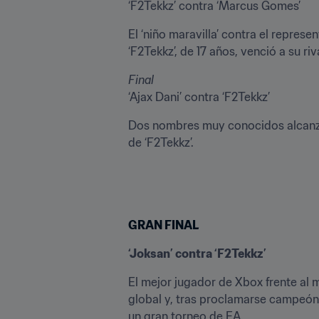
‘F2Tekkz’ contra ‘Marcus Gomes’
El ‘niño maravilla’ contra el represe
‘F2Tekkz’, de 17 años, venció a su ri
Final
‘Ajax Dani’ contra ‘F2Tekkz’
Dos nombres muy conocidos alcanzaro
de ‘F2Tekkz’.
GRAN FINAL
‘Joksan’ contra ‘F2Tekkz’
El mejor jugador de Xbox frente al m
global y, tras proclamarse campeón
un gran torneo de EA.