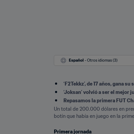
Español
 - Otros idiomas (3)
‘F2Tekkz’, de 17 años, gana 
‘Joksan’ volvió a ser el mejor 
Repasamos la primera FUT Cha
Un total de 200.000 dólares en prem
botín que había en juego en la pri
Primera jornada