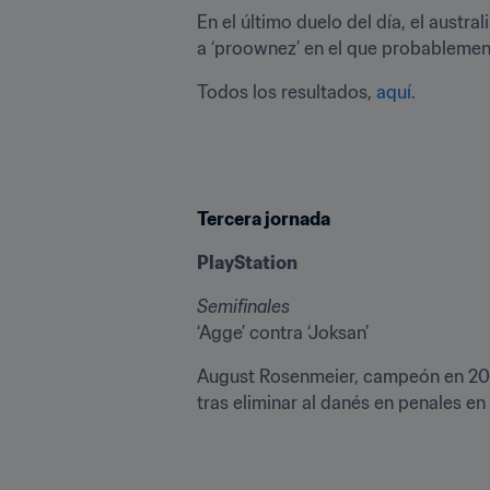
En el último duelo del día, el austra
a ‘proownez’ en el que probablemen
Todos los resultados, 
aquí
.
Tercera jornada
PlayStation
Semifinales
‘Agge’ contra ‘Joksan’
August Rosenmeier, campeón en 2014,
tras eliminar al danés en penales en 