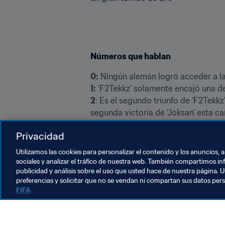
Números que hablan
0:
1:
2
: Es el segundo triunfo de ‘F2Tek
8
Privacidad
1.500
50.000 dólares
 se llevó además de 
Utilizamos las cookies para personalizar el contenido y los anuncios, 
sociales y analizar el tráfico de nuestra web. También compartimos in
publicidad y análisis sobre el uso que usted hace de nuestra página. U
preferencias y solicitar que no se vendan ni compartan sus datos per
FIFA