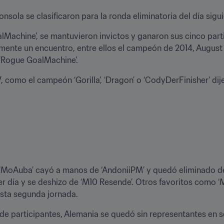
sola se clasificaron para la ronda eliminatoria del día sigui
Machine’, se mantuvieron invictos y ganaron sus cinco partid
mente un encuentro, entre ellos el campeón de 2014, August
‘Rogue GoalMachine’.
 como el campeón ‘Gorilla’, ‘Dragon’ o ‘CodyDerFinisher’ dijer
a, ‘MoAuba’ cayó a manos de ‘AndoniiPM’ y quedó eliminado de
er día y se deshizo de ‘M10 Resende’. Otros favoritos como ‘M
sta segunda jornada.
de participantes, Alemania se quedó sin representantes en s