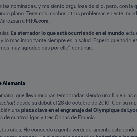
e las nominadas, y me siento orgullosa de ello, pero, con la 
gundo plano. Tenemos muchos otros problemas en este mund
 Marozsan a 
FIFA.com
.
lar. 
Es aterrador lo que está ocurriendo en el mundo
 actu
 lo más importante siempre es la salud. Espero que todo e
imos muy agradecidas por ello”, continúa.
de Alemania
emana, que lleva muchas temporadas siendo una fija en las c
schaft
 desde su debut el 28 de octubre de 2010. Con su rapi
mbién una 
pieza clave en el engranaje del Olympique de Lyo
de cuatro Ligas y tres Copas de Francia.
tos años. He conocido a gente verdaderamente estupenda y 
én como persona. En el aspecto deportivo 
he tenido a las m