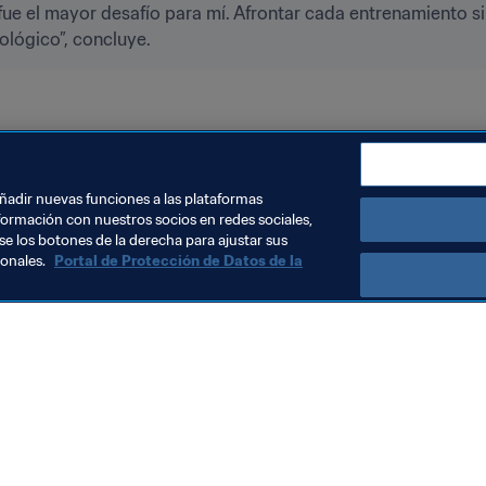
fue el mayor desafío para mí. Afrontar cada entrenamiento s
cológico”, concluye.
añadir nuevas funciones a las plataformas
formación con nuestros socios en redes sociales,
se los botones de la derecha para ajustar sus
sonales.
Portal de Protección de Datos de la
Visite también
Todos los temas y las noticias relacionadas con FIFA
Reportes y documentos