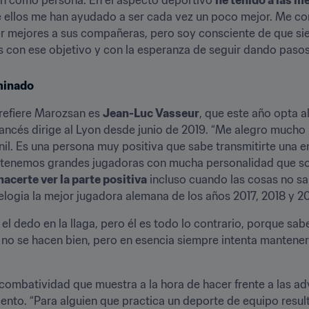
e ellos me han ayudado a ser cada vez un poco mejor. Me co
r mejores a sus compañeras, pero soy consciente de que sie
 con ese objetivo y con la esperanza de seguir dando pasos
minado
refiere Marozsan es 
Jean-Luc Vasseur
, que este año opta a
ancés dirige al Lyon desde junio de 2019. “Me alegro mucho p
nil. Es una persona muy positiva que sabe transmitirte una e
e tenemos grandes jugadoras con mucha personalidad que so
acerte ver la parte positiva
 incluso cuando las cosas no sal
 elogia la mejor jugadora alemana de los años 2017, 2018 y 20
 dedo en la llaga, pero él es todo lo contrario, porque sabe
o se hacen bien, pero en esencia siempre intenta manteners
ombatividad que muestra a la hora de hacer frente a las adve
iento. “Para alguien que practica un deporte de equipo result