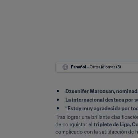
Español
 - Otros idiomas (3)
Dzsenifer Marozsan, nominada 
La internacional destaca por s
“Estoy muy agradecida por to
Tras lograr una brillante clasifica
de conquistar el 
triplete de Liga, 
complicado con la satisfacción de h