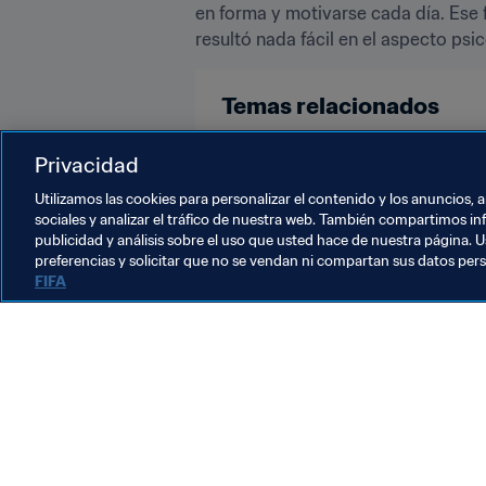
en forma y motivarse cada día. Ese 
resultó nada fácil en el aspecto psi
Temas relacionados
Alemania
Privacidad
Utilizamos las cookies para personalizar el contenido y los anuncios, 
sociales y analizar el tráfico de nuestra web. También compartimos in
publicidad y análisis sobre el uso que usted hace de nuestra página. U
preferencias y solicitar que no se vendan ni compartan sus datos per
FIFA
La labor de la FIFA
Legal
Sistema de traspasos