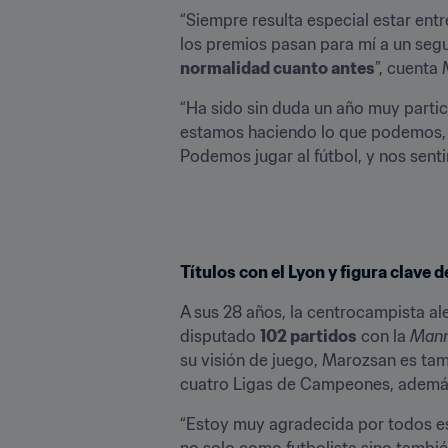
“Siempre resulta especial estar entr
los premios pasan para mí a un se
normalidad cuanto antes
”, cuenta
“Ha sido sin duda un año muy particu
estamos haciendo lo que podemos, y
Podemos jugar al fútbol, y nos sent
Títulos con el Lyon y figura clave 
A sus 28 años, la centrocampista al
disputado 
102 partidos
 con la 
Mann
su visión de juego, Marozsan es ta
cuatro Ligas de Campeones, además 
“Estoy muy agradecida por todos es
no solo como futbolista sino tambi