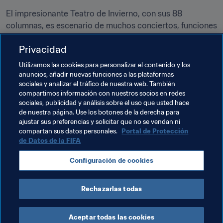
El impresionante Teatro de Invierno, con sus 88 
columnas, es escenario de muchos conciertos, funciones 
dramáticas, teatro internacional y festivales de cine. 
Privacidad
Como en Sochi y en los paisajes circundantes se 
filmaron muchas películas, la ciudad llegó a ser conocida 
Utilizamos las cookies para personalizar el contenido y los
como el Hollywood ruso.
anuncios, añadir nuevas funciones a las plataformas
sociales y analizar el tráfico de nuestra web. También
Durante tu estadía debes visitar la estación de tren, el 
compartimos información con nuestros socios en redes
sociales, publicidad y análisis sobre el uso que usted hace
puerto (donde verás los atardeceres más bellos de la 
de nuestra página. Use los botones de la derecha para
ciudad), la torre Akhun, el Museo de Arte de Sochi, el 
ajustar sus preferencias y solicitar que no se vendan ni
arboreto con 1.500 especies de plantas exóticas, el 
compartan sus datos personales.
Portal de Protección
acuario y el Riviera Park.
de Datos de la FIFA
Por último, el verano en Sochi es una fiesta sin fin, por lo 
Configuración de cookies
que no te faltarán opciones para disfrutar de la vida 
nocturna de la ciudad.
Rechazarlas todas
Aceptar todas las cookies