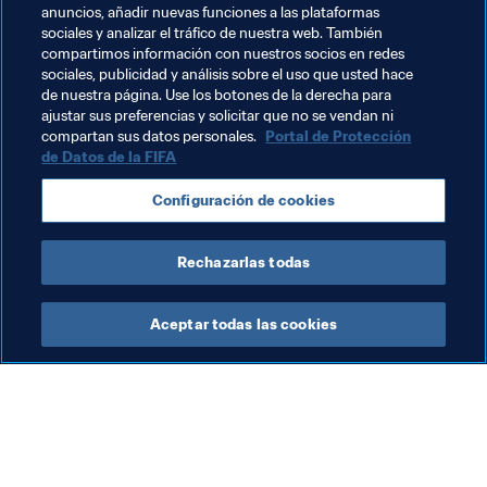
anuncios, añadir nuevas funciones a las plataformas
sociales y analizar el tráfico de nuestra web. También
compartimos información con nuestros socios en redes
sociales, publicidad y análisis sobre el uso que usted hace
de nuestra página. Use los botones de la derecha para
ajustar sus preferencias y solicitar que no se vendan ni
compartan sus datos personales.
Portal de Protección
de Datos de la FIFA
Temas relacionados
Configuración de cookies
Copa Mundial de la FIFA Catar 2022™
Rechazarlas todas
Aceptar todas las cookies
La labor de la FIFA
Visite también