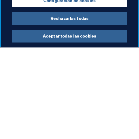
Configuración de cookies
Rechazarlas todas
Aceptar todas las cookies
La labor de la FIFA
Visite también
Legal
Todos los temas y las 
noticias relacionadas con 
Sistema de traspasos
FIFA
Fútbol femenino
Reportes y documentos
Promoción del fútbol
Fundación FIFA
Innovación
FIFA Museum
Desarrollo del talento
Trabaja con nosotros