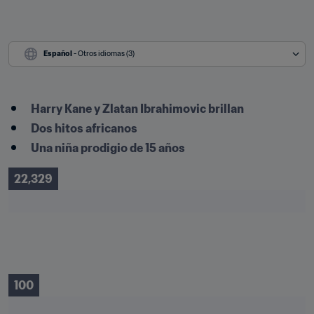
Español
 - Otros idiomas (3)
Harry Kane y Zlatan Ibrahimovic brillan
Dos hitos africanos
Una niña prodigio de 15 años
22,329
100