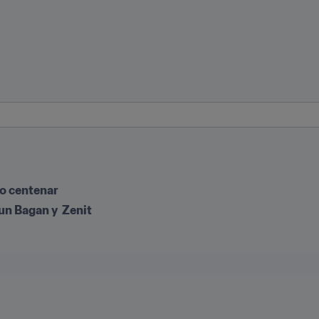
io centenar
n Bagan y  Zenit