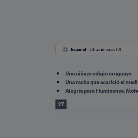
Español
 - Otros idiomas (3)
Una niña prodigio uruguaya
Una racha que acarició el med
Alegría para Fluminense, Mohu
27