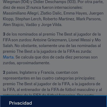
Wiegman (104) y Didier Deschamps (103). Por otra parte, 
diez de esos 21 nunca fueron internacionales: 
Massimiliano Allegri, Zlatko Dalic, Emma Hayes, Juergen 
Klopp, Stephan Lerch, Roberto Martínez, Mark Parsons, 
Alen Stajcic, Vadão y Jorge Vilda.
3
 de los nominados al premio The Best al jugador de la 
FIFA son zurdos: Antoine Griezmann, Lionel Messi y Mo 
Salah. No obstante, solamente una de las nominadas al 
premio The Best a la jugadora de la FIFA es zurda: 
Marta
. Se calcula que dos de cada diez personas son 
zurdas, aproximadamente.
2
 países, Inglaterra y Francia, cuentan con 
representantes en las cuatro categorías principales: 
premio The Best al jugador de la FIFA, a la jugadora de 
la FIFA, al entrenador de la FIFA de fútbol masculino y al 
entrenador de la FIFA de fútbol femenino. Por parte 
inglesa son Harry Kane, Lucy Bronze, Gary Southgate, 
Privacidad
Emma Hayes y Mark Parsons. Francia, por su parte, 