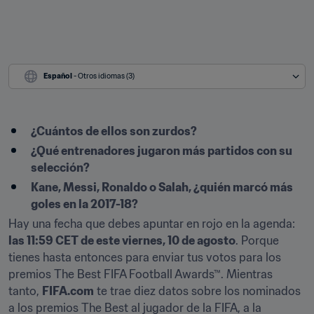
Español
 - Otros idiomas (3)
¿Cuántos de ellos son zurdos?
¿Qué entrenadores jugaron más partidos con su 
selección?
Kane, Messi, Ronaldo o Salah, ¿quién marcó más 
goles en la 2017-18?
Hay una fecha que debes apuntar en rojo en la agenda: 
las 11:59 CET de este viernes, 10 de agosto
. Porque 
tienes hasta entonces para enviar tus votos para los 
premios The Best FIFA Football Awards™. Mientras 
tanto, 
FIFA.com
 te trae diez datos sobre los nominados 
a los premios The Best al jugador de la FIFA, a la 