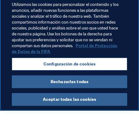
Utilizamos las cookies para personalizar el contenido y los
contará con ocho representantes, un récord sin 
anuncios, añadir nuevas funciones a las plataformas
precedentes: Antoine Griezmann, Kylian Mbappé, 
sociales y analizar el tráfico de nuestra web. También
Raphaël Varane, Amandine Henry, Wendie Renard, Didier 
compartimos información con nuestros socios en redes
sociales, publicidad y análisis sobre el uso que usted hace
Deschamps, Zinédine Zidane y Reynald Pedros.
de nuestra página. Use los botones de la derecha para
ajustar sus preferencias y solicitar que no se vendan ni
1
 El central Raphaël Varane es el único defensor que 
compartan sus datos personales.
Portal de Protección
figura entre los diez nominados al premio The Best al 
de Datos de la FIFA
jugador de la FIFA. Cuatro defensoras o 
centrocampistas defensivas —Lucy Bronze, Amandine 
Configuración de cookies
Henry, Saki Kumagai y Wendie Renard— se han colado 
en la lista femenina equivalente.
Rechazarlas todas
Aceptar todas las cookies
La labor de la FIFA
Visite también