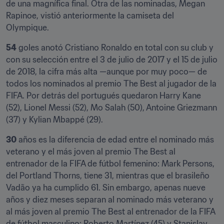
de una magnífica final. Otra de las nominadas, Megan 
Rapinoe, vistió anteriormente la camiseta del 
Olympique.
54
 goles anotó Cristiano Ronaldo en total con su club y 
con su selección entre el 3 de julio de 2017 y el 15 de julio 
de 2018, la cifra más alta —aunque por muy poco— de 
todos los nominados al premio The Best al jugador de la 
FIFA. Por detrás del portugués quedaron Harry Kane 
(52), Lionel Messi (52), Mo Salah (50), Antoine Griezmann 
(37) y Kylian Mbappé (29).
30
 años es la diferencia de edad entre el nominado más 
veterano y el más joven al premio The Best al 
entrenador de la FIFA de fútbol femenino: Mark Persons, 
del Portland Thorns, tiene 31, mientras que el brasileño 
Vadão ya ha cumplido 61. Sin embargo, apenas nueve 
años y diez meses separan al nominado más veterano y 
al más joven al premio The Best al entrenador de la FIFA 
de fútbol masculino: Roberto Martínez (45) y Stanislav 