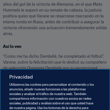
años del gol de la victoria de Alemania, en el que Mats 
Hummels le superó en su remate de cabeza, la justicia 
poética quiso que Varane se resarciese marcando en la 
misma ronda en Rusia, antes de contribuir a asegurar la 
victoria ofreciendo una actuación tremendamente sólida 
atrás.
Así lo ven
Varane, sobre la felicitación que le dedicó su compañero 
de selección Ousmane Dembélé por su excepcional 
temporada
Privacidad
Utilizamos las cookies para personalizar el contenido y los
La cifra
anuncios, añadir nuevas funciones a las plataformas
sociales y analizar el tráfico de nuestra web. También
Varane se convirtió en apenas el 
11º
 jugador que gana el 
compartimos información con nuestros socios en redes
Mundial y la Liga de Campeones de la UEFA en la misma 
sociales, publicidad y análisis sobre el uso que usted hace
temporada. Siete de esos jugadores fueron alemanes 
de nuestra página. Use los botones de la derecha para