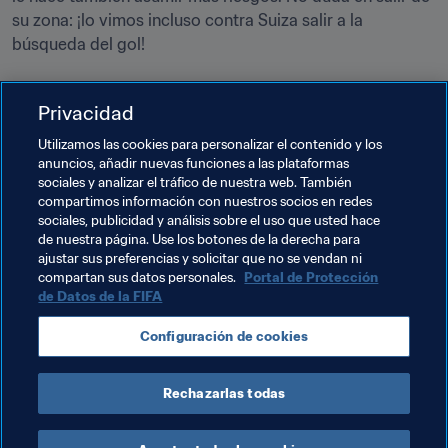
su zona: ¡lo vimos incluso contra Suiza salir a la 
búsqueda del gol!

¡Su partido a distancia va a ser muy interesante de 
Privacidad
seguir!
Utilizamos las cookies para personalizar el contenido y los
anuncios, añadir nuevas funciones a las plataformas
sociales y analizar el tráfico de nuestra web. También
compartimos información con nuestros socios en redes
sociales, publicidad y análisis sobre el uso que usted hace
Temas relacionados
de nuestra página. Use los botones de la derecha para
ajustar sus preferencias y solicitar que no se vendan ni
compartan sus datos personales.
Portal de Protección
Copa Mundial de Beach Soccer de la FIFA Rusia 
de Datos de la FIFA
2021™
Configuración de cookies
Switzerland
UEFA
France
Italy
Rechazarlas todas