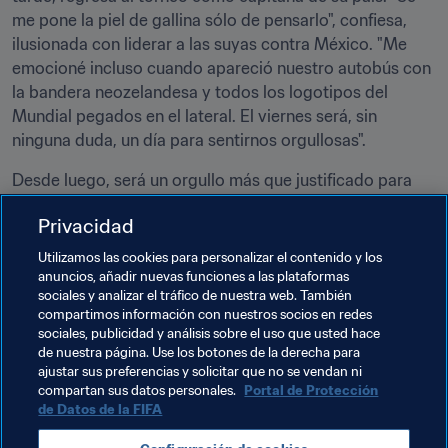
me pone la piel de gallina sólo de pensarlo", confiesa, 
ilusionada con liderar a las suyas contra México. "Me 
emocioné incluso cuando apareció nuestro autobús con 
la bandera neozelandesa y todos los logotipos del 
Mundial pegados en el lateral. El viernes será, sin 
ninguna duda, un día para sentirnos orgullosas".
Desde luego, será un orgullo más que justificado para 
las jugadoras de Nueva Zelanda, el cuerpo técnico y un 
Privacidad
padre que seguirá, nervioso, toda la acción desde 
Buenos Aires.
Utilizamos las cookies para personalizar el contenido y los
anuncios, añadir nuevas funciones a las plataformas
sociales y analizar el tráfico de nuestra web. También
Temas relacionados
compartimos información con nuestros socios en redes
sociales, publicidad y análisis sobre el uso que usted hace
de nuestra página. Use los botones de la derecha para
Competiciones
ajustar sus preferencias y solicitar que no se vendan ni
compartan sus datos personales.
Portal de Protección
Copa Mundial Femenina Sub-17 de la FIFA Jordania 
de Datos de la FIFA
2016