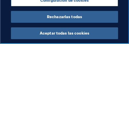
Configuración de cookies
New Zealand
OFC
Rechazarlas todas
Aceptar todas las cookies
La labor de la FIFA
Visite también
Legal
Todos los temas y las 
noticias relacionadas con 
Sistema de traspasos
FIFA
Fútbol femenino
Reportes y documentos
Promoción del fútbol
Fundación FIFA
Innovación
FIFA Museum
Desarrollo del talento
Trabaja con nosotros