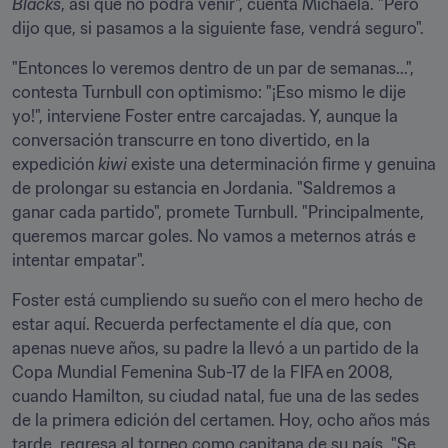
Blacks
, así que no podrá venir", cuenta Michaela. "Pero 
dijo que, si pasamos a la siguiente fase, vendrá seguro".
"Entonces lo veremos dentro de un par de semanas...", 
contesta Turnbull con optimismo: "¡Eso mismo le dije 
yo!", interviene Foster entre carcajadas. Y, aunque la 
conversación transcurre en tono divertido, en la 
expedición 
kiwi
 existe una determinación firme y genuina 
de prolongar su estancia en Jordania. "Saldremos a 
ganar cada partido", promete Turnbull. "Principalmente, 
queremos marcar goles. No vamos a meternos atrás e 
intentar empatar".
Foster está cumpliendo su sueño con el mero hecho de 
estar aquí. Recuerda perfectamente el día que, con 
apenas nueve años, su padre la llevó a un partido de la 
Copa Mundial Femenina Sub-17 de la FIFA en 2008, 
cuando Hamilton, su ciudad natal, fue una de las sedes 
de la primera edición del certamen. Hoy, ocho años más 
tarde, regresa al torneo como capitana de su país. "Se 