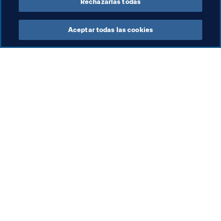
Rechazarlas todas
Aceptar todas las cookies
La labor de la FIFA
Visite también
Legal
Todos los temas y las 
noticias relacionadas con 
Sistema de traspasos
FIFA
Fútbol femenino
Reportes y documentos
Promoción del fútbol
Fundación FIFA
Innovación
FIFA Museum
Desarrollo del talento
Trabaja con nosotros
Organización de los 
torneos