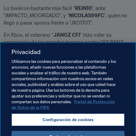
Lo tuvieron bastante más fácil “
REIN10
”, ante 
“IMPACTO_MOORGADO”, y “
NICOLAS99FC
”, quien no 
llegó a pasar apuros frente a “JKO1707”.
En Xbox, el veterano “
JANOZ CFI
” hizo valer su 
experiencia de los grandes torneos contra “XX BENZ 
XX”, mientras que “
EPSILON JOEY
” confirmó su gran 
Privacidad
temporada imponiéndose a “I SPIDERKONG I” al término 
Utilizamos las cookies para personalizar el contenido y los
de un choque intenso.
anuncios, añadir nuevas funciones a las plataformas
sociales y analizar el tráfico de nuestra web. También
compartimos información con nuestros socios en redes
sociales, publicidad y análisis sobre el uso que usted hace
Lo que viene  
de nuestra página. Use los botones de la derecha para
Ya conocemos a 30 de los 32 
ajustar sus preferencias y solicitar que no se vendan ni
participantes en la Gran Final de la FIWC 2017. Los dos 
compartan sus datos personales.
Portal de Protección
últimos puestos se decidirán en la primerísima edición 
de Datos de la FIFA
de la FIFA Interactive Club World Cup (FICWC), que se 
disputa en Londres el próximo 5 de agosto.
Configuración de cookies