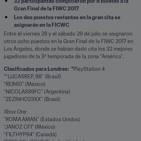
32 participantes compitieron por 8 billetes a la 
Gran Final de la FIWC 2017
Los dos puestos restantes en la gran cita se 
asignarán en la FICWC
Entre el viernes 28 y el sábado 29 de julio se asignaron 
otros ocho puestos en la Gran Final de la FIWC 2017 en 
Los Ángeles, donde se habían dado cita los 32 mejores 
jugadores de la 3ª temporada de la zona “América”.
Clasificados para Londres:  *
PlayStation 4

*“LUCASREP_98” (Brasil)

“REIN10” (México)

“NICOLAS99FC” (Argentina)

“ZEZINHO23XX” (Brasil)
“ROMA AMAN” (Estados Unidos)

“JANOZ CFI” (México)

“FILTHYP94” (Canadá)
