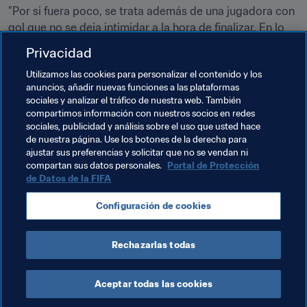
"Por si fuera poco, se trata además de una jugadora con 
gol que no se deja intimidar a la hora de finalizar. En lo 
que concierne a su carácter, hay que decir que el bien 
Privacidad
del equipo siempre es lo primero para ella, lo cual 
Utilizamos las cookies para personalizar el contenido y los
constituye también una característica especial que 
anuncios, añadir nuevas funciones a las plataformas
siempre ha demostrado en su etapa en el Wolfsburgo. 
sociales y analizar el tráfico de nuestra web. También
Su ambición es llegar a lo más alto con el club y con ese 
compartimos información con nuestros socios en redes
objetivo se emplea al máximo, tanto por sí misma como 
sociales, publicidad y análisis sobre el uso que usted hace
de nuestra página. Use los botones de la derecha para
el por el bloque".
ajustar sus preferencias y solicitar que no se vendan ni
compartan sus datos personales.
Portal de Protección
de Datos de la FIFA
Temas relacionados
Configuración de cookies
Alemania
Rechazarlas todas
Aceptar todas las cookies