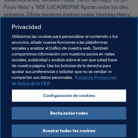
Paulo Neto' y 'NSE LUCASREP98' figuran entre los diez 
primeros. Otros nombres ilustres como 'Hashtag Harry', 
'Vitality Maestro' y 'damie' también están en el top 10.
Privacidad
Xbox
Utilizamos las cookies para personalizar el contenido y los
anuncios, añadir nuevas funciones a las plataformas
Temporada nueva, mismas caras: 'Tekkz' vuelve a liderar 
sociales y analizar el tráfico de nuestra web. También
la clasificación de Xbox. Pisándole los talones 
compartimos información con nuestros socios en redes
sociales, publicidad y análisis sobre el uso que usted hace
encontramos a 'NR7' y a 'FUTWIZ Lyricz', dos de los 
de nuestra página. Use los botones de la derecha para
jugadores más constantes de los últimos años. Tres 
ajustar sus preferencias y solicitar que no se vendan ni
brasileños se cuelan también entre los diez mejores, así 
compartan sus datos personales.
Portal de Protección
como el excampeón del mundo 'Msdossary' y 
de Datos de la FIFA
'DullenMike', el jugador más joven en ganar una Copa 
Configuración de cookies
FUT Champions.
👉🏼 
Consula aquí la clasificación completa
Rechazarlas todas
Aceptar todas las cookies