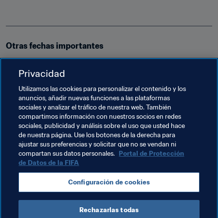
Otras fechas importantes
Copa Asiática de la AFC (EAU, 5 de enero - 1 de 
Privacidad
febrero)
Utilizamos las cookies para personalizar el contenido y los
Fase Final de la Liga de Naciones de la UEFA 
anuncios, añadir nuevas funciones a las plataformas
(Portugal, 5 de junio - 9 de junio)
sociales y analizar el tráfico de nuestra web. También
Copa América (Brasil, 14 de junio - 7 de julio)
compartimos información con nuestros socios en redes
sociales, publicidad y análisis sobre el uso que usted hace
Copa Africana de Naciones (15 de junio - 13 de julio)
de nuestra página. Use los botones de la derecha para
Copa Oro de la CONCACAF (15 de junio - 7 de julio)
ajustar sus preferencias y solicitar que no se vendan ni
compartan sus datos personales.
Portal de Protección
de Datos de la FIFA
Temas relacionados
Configuración de cookies
Poland
France
Peru
Rechazarlas todas